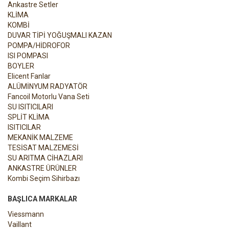
Ankastre Setler
KLİMA
KOMBİ
DUVAR TİPİ YOĞUŞMALI KAZAN
POMPA/HİDROFOR
ISI POMPASI
BOYLER
Elicent Fanlar
ALÜMİNYUM RADYATÖR
Fancoil Motorlu Vana Seti
SU ISITICILARI
SPLİT KLİMA
ISITICILAR
MEKANİK MALZEME
TESİSAT MALZEMESİ
SU ARITMA CİHAZLARI
ANKASTRE ÜRÜNLER
Kombi Seçim Sihirbazı
BAŞLICA MARKALAR
Viessmann
Vaillant