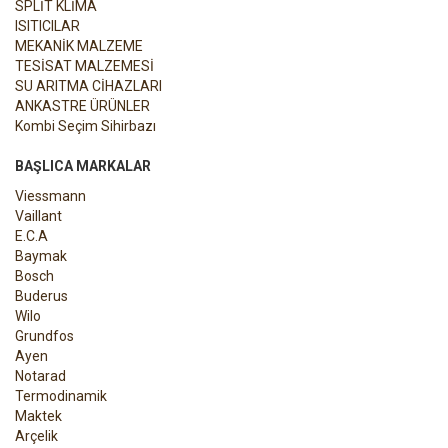
SPLİT KLİMA
ISITICILAR
MEKANİK MALZEME
TESİSAT MALZEMESİ
SU ARITMA CİHAZLARI
ANKASTRE ÜRÜNLER
Kombi Seçim Sihirbazı
BAŞLICA MARKALAR
Viessmann
Vaillant
E.C.A
Baymak
Bosch
Buderus
Wilo
Grundfos
Ayen
Notarad
Termodinamik
Maktek
Arçelik