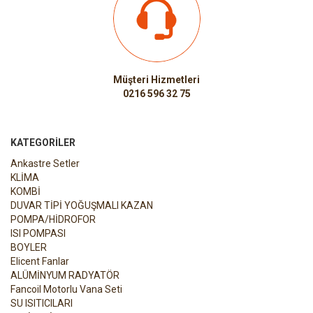
Müşteri Hizmetleri
0216 596 32 75
KATEGORILER
Ankastre Setler
KLİMA
KOMBİ
DUVAR TİPİ YOĞUŞMALI KAZAN
POMPA/HİDROFOR
ISI POMPASI
BOYLER
Elicent Fanlar
ALÜMİNYUM RADYATÖR
Fancoil Motorlu Vana Seti
SU ISITICILARI