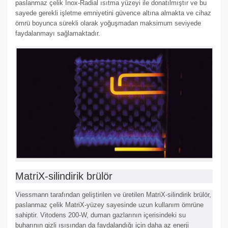
paslanmaz çelik Inox-Radial ısıtma yüzeyi ile donatılmıştır ve bu
sayede gerekli işletme emniyetini güvence altına almakta ve cihaz
ömrü boyunca sürekli olarak yoğuşmadan maksimum seviyede
faydalanmayı sağlamaktadır.
MatriX-silindirik brülör
Viessmann tarafından geliştirilen ve üretilen MatriX-silindirik brülör,
paslanmaz çelik MatriX-yüzey sayesinde uzun kullanım ömrüne
sahiptir. Vitodens 200-W, duman gazlarının içerisindeki su
buharının gizli ısısından da faydalandığı için daha az enerji