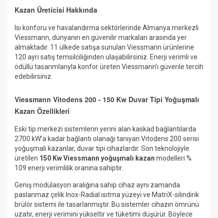
Kazan Üreticisi Hakkında
Isı konforu ve havalandırma sektörlerinde Almanya merkezli
Viessmann, dünyanın en güvenilir markaları arasında yer
almaktadır. 11 ülkede satışa sunulan Viessmann ürünlerine
120 ayrı satış temsilciliğinden ulaşabilirsiniz. Enerji verimli ve
ödüllü tasarımlarıyla konfor üreten Viessmann’ı güvenle tercih
edebilirsiniz.
Viessmann Vitodens 200 - 150 Kw Duvar Tipi Yoğuşmalı
Kazan Özellikleri
Eski tip merkezi sistemlerin yerini alan kaskad bağlantılarda
2700 kW’a kadar bağlantı olanağı tanıyan Vitodens 200 serisi
yoğuşmalı kazanlar, duvar tipi cihazlardır. Son teknolojiyle
üretilen
150 Kw Viessmann yoğuşmalı kazan
modelleri %
109 enerji verimlilik oranına sahiptir.
Geniş modülasyon aralığına sahip cihaz aynı zamanda
paslanmaz çelik Inox-Radial ısıtma yüzeyi ve MatriX-silindirik
brülör sistemi ile tasarlanmıştır. Bu sistemler cihazın ömrünü
uzatır, enerji verimini yükseltir ve tüketimi düşürür. Böylece