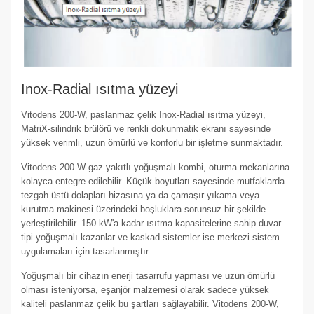
Inox-Radial ısıtma yüzeyi
Vitodens 200-W, paslanmaz çelik Inox-Radial ısıtma yüzeyi,
MatriX-silindrik brülörü ve renkli dokunmatik ekranı sayesinde
yüksek verimli, uzun ömürlü ve konforlu bir işletme sunmaktadır.
Vitodens 200-W gaz yakıtlı yoğuşmalı kombi, oturma mekanlarına
kolayca entegre edilebilir. Küçük boyutları sayesinde mutfaklarda
tezgah üstü dolapları hizasına ya da çamaşır yıkama veya
kurutma makinesi üzerindeki boşluklara sorunsuz bir şekilde
yerleştirilebilir. 150 kW'a kadar ısıtma kapasitelerine sahip duvar
tipi yoğuşmalı kazanlar ve kaskad sistemler ise merkezi sistem
uygulamaları için tasarlanmıştır.
Yoğuşmalı bir cihazın enerji tasarrufu yapması ve uzun ömürlü
olması isteniyorsa, eşanjör malzemesi olarak sadece yüksek
kaliteli paslanmaz çelik bu şartları sağlayabilir. Vitodens 200-W,