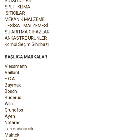
SU ISITICILARI
SPLİT KLİMA
ISITICILAR
MEKANİK MALZEME
TESİSAT MALZEMESİ
SU ARITMA CİHAZLARI
ANKASTRE ÜRÜNLER
Kombi Seçim Sihirbazı
BAŞLICA MARKALAR
Viessmann
Vaillant
E.C.A
Baymak
Bosch
Buderus
Wilo
Grundfos
Ayen
Notarad
Termodinamik
Maktek