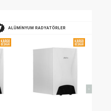
ALÜMINYUM RADYATÖRLER
YENI ÜRÜN
YENI Ü