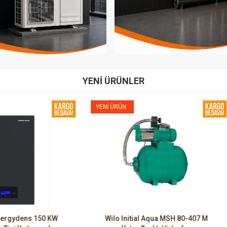
YENI ÜRÜNLER
RÜN
YENI ÜRÜN
o Initial Aqua MSH 80-407 M
Wilo Initial Aqua MSH 50-