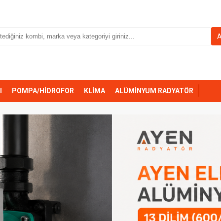
I
POMPA/HİDROFOR
KLİMA
ALÜMİNYUM RADYATÖR