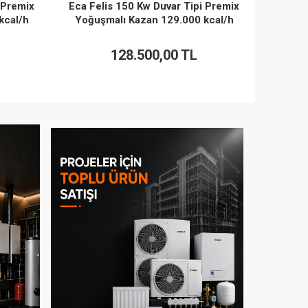
 Premix
Eca Felis 50 Duvar Tipi Premix Yoğuşmalı
Eca F
kcal/h
Kazan 43.000 kcal/h
Yoğu
72.500,00 TL