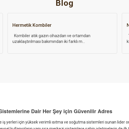
Blog
Neden Yoğuşmalı Kombi?
D
Yoğuşmalı Kombiler çalışma prensipleri açısından
G
klasik kombiler ile ...
e
istemlerine Dair Her Şey için Güvenilir Adres
 iş yerleri için yüksek verimli ısıtma ve soğutma sistemleri sunan lider o
sel kullanıcıların yanı sıra merkezi sistemlere sahip işletmelerin de ilk t