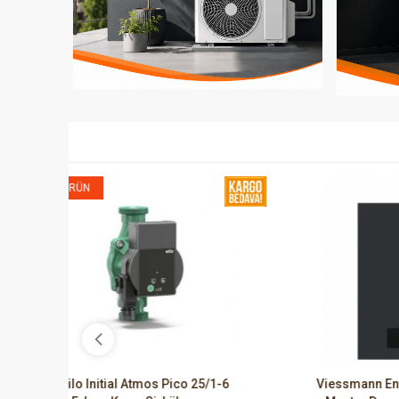
YENI Ü
/1-6
Viessmann Energydens 150 KW
Wil