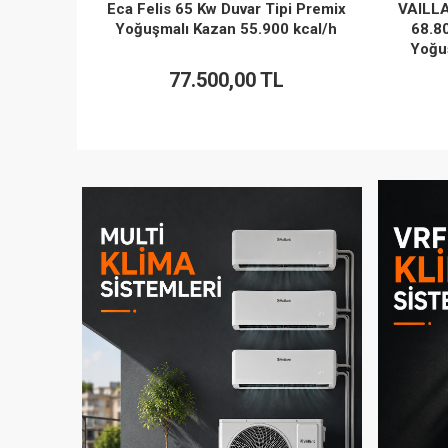
 Premix
VAILLANT ecoTEC VU 806-5 80 kW
Eca Fe
kcal/h
68.800 kcal/h Duvar Tipi Premix
Yoğuş
Yoğuşmalı Kazan (Pompa Hariç)
142.500,00 TL