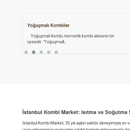
Hermetik Kombiler
Kombiler atık gazın cihazdan ve ortamdan
uzaklaştırılması bakımından iki farklı m...
İstanbul Kombi Market: Isıtma ve Soğutma S
İstanbul Kombi Market, 35 yılı aşkın sektör deneyimiyle ev ve
ürün yelpazemiz ve müşteri odaklı hizmet anlayışımızla, birey