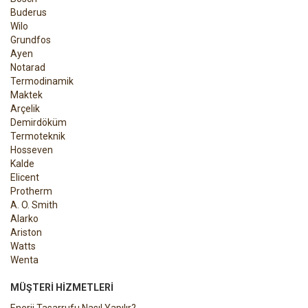
Buderus
Wilo
Grundfos
Ayen
Notarad
Termodinamik
Maktek
Arçelik
Demirdöküm
Termoteknik
Hosseven
Kalde
Elicent
Protherm
A. O. Smith
Alarko
Ariston
Watts
Wenta
MÜŞTERI HIZMETLERI
Enerji Tasarrufu Nasıl Yapılır?