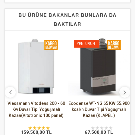
BU ÜRÜNE BAKANLAR BUNLARA DA
BAKTILAR
YENI ÜRÜN
ix
Viessmann Vitodens 200 - 60
Ecodense WT-NG 65 KW 55.900
E
/h
Kw Duvar Tipi Yoğuşmalı
kcal/h Duvar Tipi Yoğuşmalı
T
Kazan(Vitotronic 100 panel)
Kazan (KLAPELİ)
159.500,00 TL
67.500,00 TL