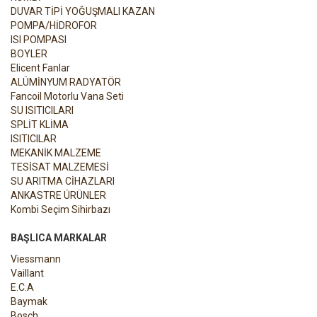
DUVAR TİPİ YOĞUŞMALI KAZAN
POMPA/HİDROFOR
ISI POMPASI
BOYLER
Elicent Fanlar
ALÜMİNYUM RADYATÖR
Fancoil Motorlu Vana Seti
SU ISITICILARI
SPLİT KLİMA
ISITICILAR
MEKANİK MALZEME
TESİSAT MALZEMESİ
SU ARITMA CİHAZLARI
ANKASTRE ÜRÜNLER
Kombi Seçim Sihirbazı
BAŞLICA MARKALAR
Viessmann
Vaillant
E.C.A
Baymak
Bosch