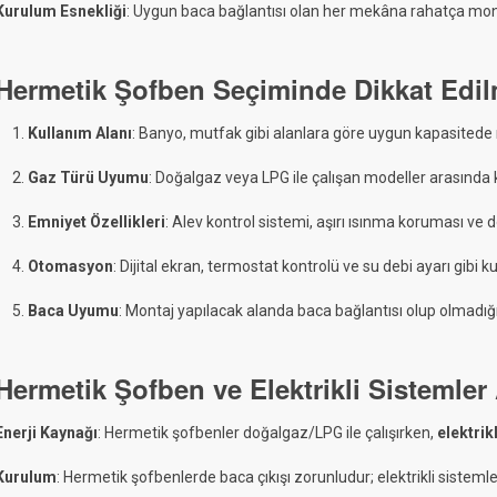
Kurulum Esnekliği
: Uygun baca bağlantısı olan her mekâna rahatça monte
Hermetik Şofben Seçiminde Dikkat Edil
Kullanım Alanı
: Banyo, mutfak gibi alanlara göre uygun kapasitede m
Gaz Türü Uyumu
: Doğalgaz veya LPG ile çalışan modeller arasında 
Emniyet Özellikleri
: Alev kontrol sistemi, aşırı ısınma koruması ve 
Otomasyon
: Dijital ekran, termostat kontrolü ve su debi ayarı gibi kul
Baca Uyumu
: Montaj yapılacak alanda baca bağlantısı olup olmadığı 
Hermetik Şofben ve Elektrikli Sistemler
Enerji Kaynağı
: Hermetik şofbenler doğalgaz/LPG ile çalışırken,
elektrikl
Kurulum
: Hermetik şofbenlerde baca çıkışı zorunludur; elektrikli sistemle