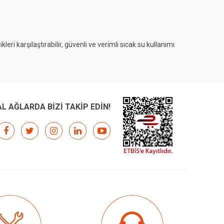
ri karşılaştırabilir, güvenli ve verimli sıcak su kullanımı
L AĞLARDA BİZİ TAKİP EDİN!