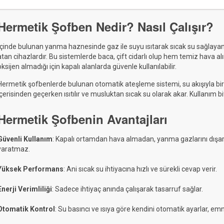
Hermetik Şofben Nedir? Nasıl Çalışır?
İçinde bulunan yanma haznesinde gaz ile suyu ısıtarak sıcak su sağlayan,
atan cihazlardır. Bu sistemlerde baca, çift cidarlı olup hem temiz hava al
oksijen almadığı için kapalı alanlarda güvenle kullanılabilir.
Hermetik şofbenlerde bulunan otomatik ateşleme sistemi, su akışıyla bir
içerisinden geçerken ısıtılır ve musluktan sıcak su olarak akar. Kullanım b
Hermetik Şofbenin Avantajları
Güvenli Kullanım
: Kapalı ortamdan hava almadan, yanma gazlarını dışarı
yaratmaz.
Yüksek Performans
: Ani sıcak su ihtiyacına hızlı ve sürekli cevap verir.
Enerji Verimliliği
: Sadece ihtiyaç anında çalışarak tasarruf sağlar.
Otomatik Kontrol
: Su basıncı ve ısıya göre kendini otomatik ayarlar, emn