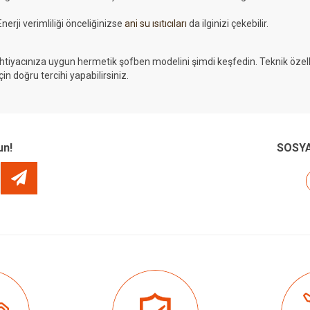
Enerji verimliliği önceliğinizse
ani su ısıtıcıları
da ilginizi çekebilir.
İhtiyacınıza uygun hermetik şofben modelini şimdi keşfedin. Teknik özellikle
için doğru tercihi yapabilirsiniz.
un!
SOSYA