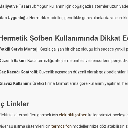
Maliyet ve Tasarruf
: Yoğun kullanım için doğalgazlı sistemler uzun vad
Alan Uygunluğu
: Hermetik modeller, genellikle geniş alanlarda ve sürekli
Hermetik Şofben Kullanımında Dikkat E
Yetkili Servis Montajı
: Gazla çalışan bir cihaz olduğu için sadece yetkili
Düzenli Bakım
: Baca temizliği, ateşleme ünitesi ve sensörlerin periyodik 
Gaz Kaçağı Kontrolü
: Güvenlik açısından düzenli olarak gaz bağlantıları 
Kılavuz Kullanımı
: Üretici firma talimatlarına göre kullanım yapılmalı, h
İç Linkler
Elektrikli alternatifleri görmek için
elektrikli şofben
kategorimizi inceleyebi
Diğer su ısıtma sistemleri için
termosifon
modellerimize göz atabilirsiniz