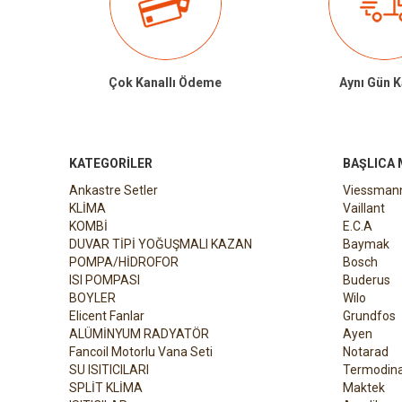
Çok Kanallı Ödeme
Aynı Gün 
KATEGORILER
BAŞLICA
Ankastre Setler
Viessman
KLİMA
Vaillant
KOMBİ
E.C.A
DUVAR TİPİ YOĞUŞMALI KAZAN
Baymak
POMPA/HİDROFOR
Bosch
ISI POMPASI
Buderus
BOYLER
Wilo
Elicent Fanlar
Grundfos
ALÜMİNYUM RADYATÖR
Ayen
Fancoil Motorlu Vana Seti
Notarad
SU ISITICILARI
Termodin
SPLİT KLİMA
Maktek