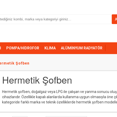
I
POMPA/HİDROFOR
KLİMA
ALÜMİNYUM RADYATÖR
ermetik Şofben
Hermetik Şofben
Hermetik şofben, doğalgaz veya LPG ile çalışan ve yanma sonucu oluşan
cihazlarıdır. Özellikle kapalı alanlarda kullanıma uygun olmasıyla öne ç
kategoride farklı marka ve teknik özelliklerde hermetik şofben modellerin