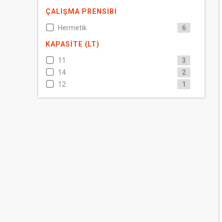
ÇALIŞMA PRENSIBI
Hermetik
6
KAPASITE (LT)
11
3
14
2
12
1