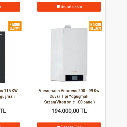
e
Sepete Ekle
ns 115 KW
Viessmann Vitodens 200 - 99 Kw
oğuşmalı
Duvar Tipi Yoğuşmalı
Kazan(Vitotronic 100 panel)
 TL
194.000,00 TL