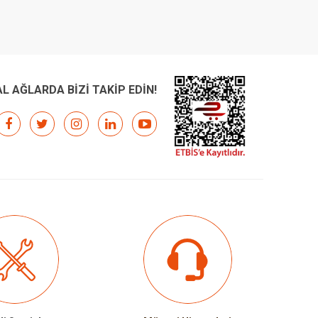
L AĞLARDA BİZİ TAKİP EDİN!