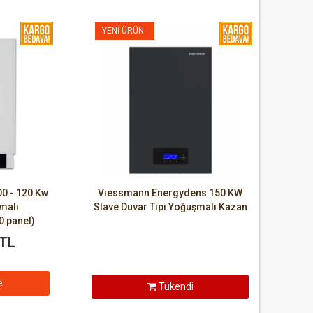
YENI ÜRÜN
0 - 120 Kw
Viessmann Energydens 150 KW
şmalı
Slave Duvar Tipi Yoğuşmalı Kazan
0 panel)
 TL
e
Tükendi