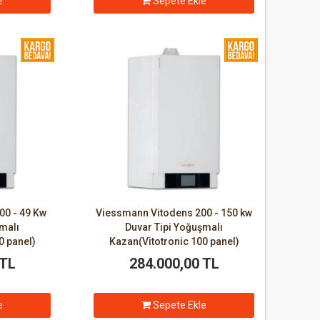
e
Sepete Ekle
00 - 49 Kw
Viessmann Vitodens 200 - 150 kw
şmalı
Duvar Tipi Yoğuşmalı
0 panel)
Kazan(Vitotronic 100 panel)
 TL
284.000,00 TL
e
Sepete Ekle