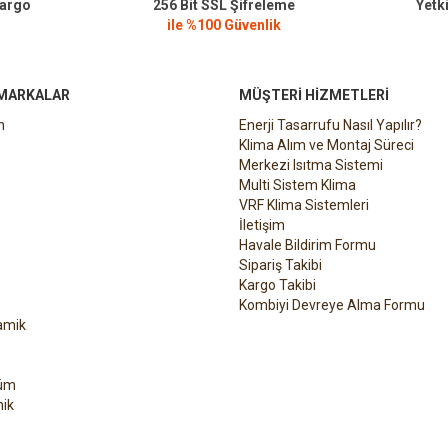
Kargo
256 Bit SSL Şifreleme
Yetki
ile %100 Güvenlik
 MARKALAR
MÜŞTERI HIZMETLERI
n
Enerji Tasarrufu Nasıl Yapılır?
Klima Alım ve Montaj Süreci
Merkezi Isıtma Sistemi
Multi Sistem Klima
VRF Klima Sistemleri
İletişim
Havale Bildirim Formu
Sipariş Takibi
Kargo Takibi
Kombiyi Devreye Alma Formu
amik
üm
ik