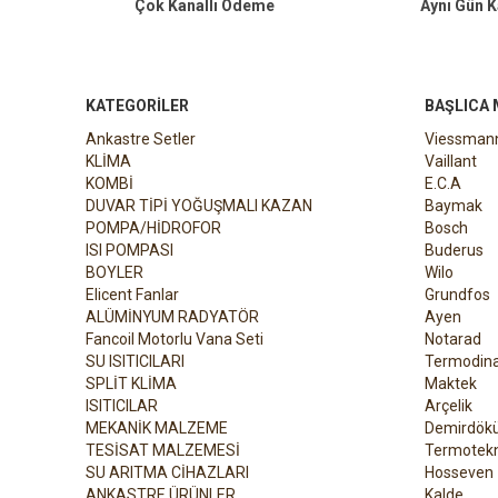
Çok Kanallı Ödeme
Aynı Gün 
KATEGORILER
BAŞLICA
Ankastre Setler
Viessman
KLİMA
Vaillant
KOMBİ
E.C.A
DUVAR TİPİ YOĞUŞMALI KAZAN
Baymak
POMPA/HİDROFOR
Bosch
ISI POMPASI
Buderus
BOYLER
Wilo
Elicent Fanlar
Grundfos
ALÜMİNYUM RADYATÖR
Ayen
Fancoil Motorlu Vana Seti
Notarad
SU ISITICILARI
Termodin
SPLİT KLİMA
Maktek
ISITICILAR
Arçelik
MEKANİK MALZEME
Demirdök
TESİSAT MALZEMESİ
Termotekn
SU ARITMA CİHAZLARI
Hosseven
ANKASTRE ÜRÜNLER
Kalde