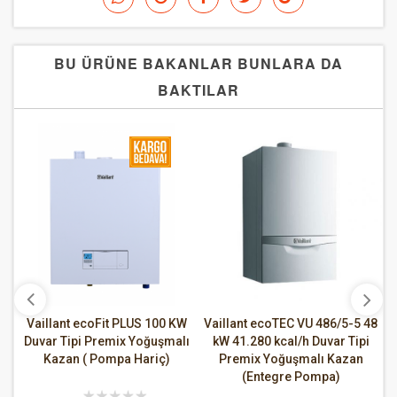
BU ÜRÜNE BAKANLAR BUNLARA DA
BAKTILAR
W
Vaillant ecoFit PLUS 100 KW
Vaillant ecoTEC VU 486/5-5 48
ı
Duvar Tipi Premix Yoğuşmalı
kW 41.280 kcal/h Duvar Tipi
Kazan ( Pompa Hariç)
Premix Yoğuşmalı Kazan
(Entegre Pompa)