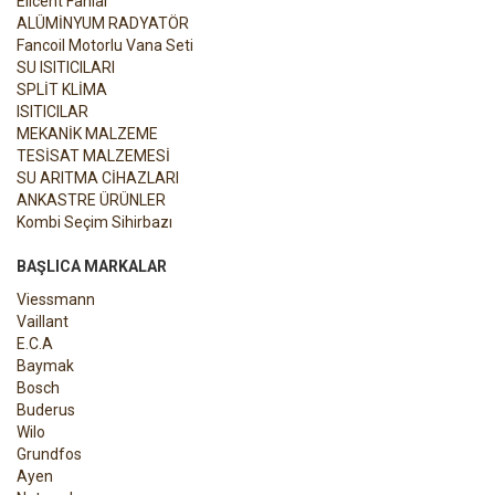
Elicent Fanlar
ALÜMİNYUM RADYATÖR
Fancoil Motorlu Vana Seti
SU ISITICILARI
SPLİT KLİMA
ISITICILAR
MEKANİK MALZEME
TESİSAT MALZEMESİ
SU ARITMA CİHAZLARI
ANKASTRE ÜRÜNLER
Kombi Seçim Sihirbazı
BAŞLICA MARKALAR
Viessmann
Vaillant
E.C.A
Baymak
Bosch
Buderus
Wilo
Grundfos
Ayen