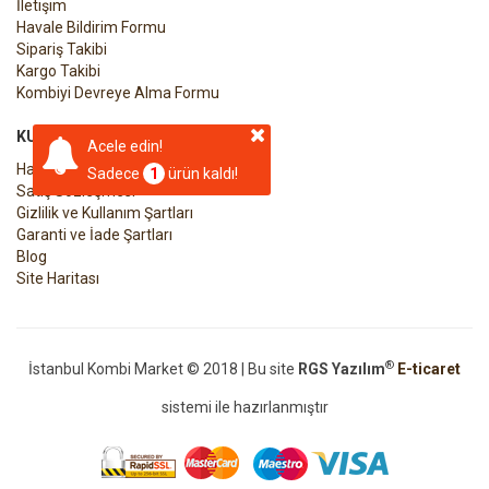
İletişim
Havale Bildirim Formu
Sipariş Takibi
Kargo Takibi
Kombiyi Devreye Alma Formu
KURUMSAL
Acele edin!
Hakkımızda
Sadece
1
ürün kaldı!
Satış Sözleşmesi
Gizlilik ve Kullanım Şartları
Garanti ve İade Şartları
Blog
Site Haritası
®
İstanbul Kombi Market © 2018 | Bu site
RGS Yazılım
E-ticaret
sistemi ile hazırlanmıştır