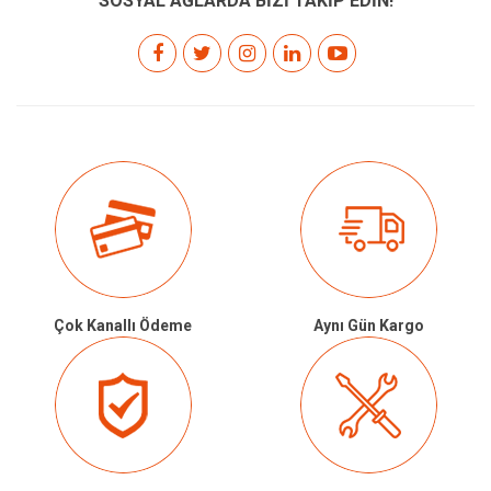
SOSYAL AĞLARDA BİZİ TAKİP EDİN!
Çok Kanallı Ödeme
Aynı Gün Kargo