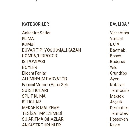
KATEGORILER
BAŞLICA
Ankastre Setler
Viessman
KLİMA
Vaillant
KOMBİ
E.C.A
DUVAR TİPİ YOĞUŞMALI KAZAN
Baymak
POMPA/HİDROFOR
Bosch
ISI POMPASI
Buderus
BOYLER
Wilo
Elicent Fanlar
Grundfos
ALÜMİNYUM RADYATÖR
Ayen
Fancoil Motorlu Vana Seti
Notarad
SU ISITICILARI
Termodin
SPLİT KLİMA
Maktek
ISITICILAR
Arçelik
MEKANİK MALZEME
Demirdök
TESİSAT MALZEMESİ
Termotekn
SU ARITMA CİHAZLARI
Hosseven
ANKASTRE ÜRÜNLER
Kalde