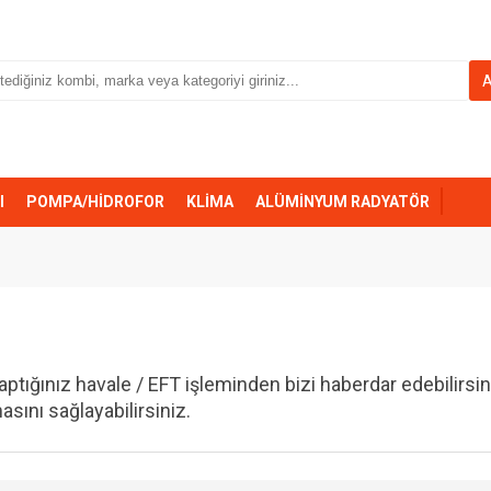
I
POMPA/HİDROFOR
KLİMA
ALÜMİNYUM RADYATÖR
yaptığınız havale / EFT işleminden bizi haberdar edebilirsin
sını sağlayabilirsiniz.