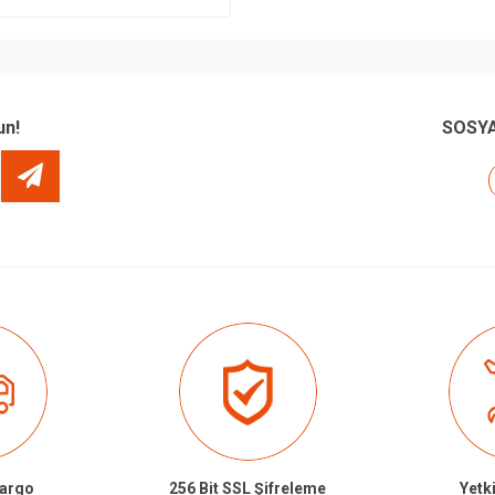
un!
SOSYA
Kargo
256 Bit SSL Şifreleme
Yetki