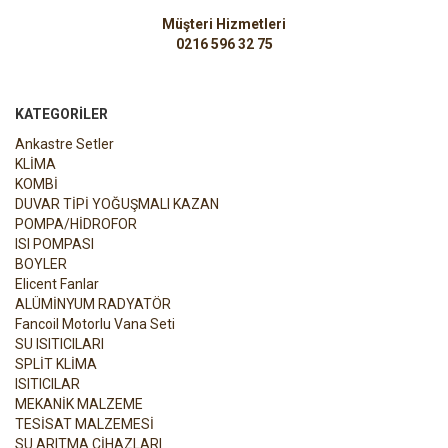
Müşteri Hizmetleri
0216 596 32 75
KATEGORILER
Ankastre Setler
KLİMA
KOMBİ
DUVAR TİPİ YOĞUŞMALI KAZAN
POMPA/HİDROFOR
ISI POMPASI
BOYLER
Elicent Fanlar
ALÜMİNYUM RADYATÖR
Fancoil Motorlu Vana Seti
SU ISITICILARI
SPLİT KLİMA
ISITICILAR
MEKANİK MALZEME
TESİSAT MALZEMESİ
SU ARITMA CİHAZLARI