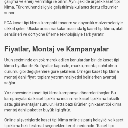
çalışma ve enerji verimliliği ile bilinir. Aynı şekilde arçelik kaset tipi
klima, Türk mühendisliğiyle geliştirilmiş kullanıcı dostu çözümler
sunar.
ECA kaset tipi klima, kompakt tasarım ve dayanıklı malzemeleriyle
dikkat çeker. Uluslararası markalar arasında lg kaset tipi klima, akıllı
sensörleri ve dört yöne üfleme teknolojisiyle fark yaratır.
Fiyatlar, Montaj ve Kampanyalar
Ürün seçiminde en çok merak edilen konulardan biri de kaset tipi
klima fiyatlarıdır. Bu fiyatlar kapasite, marka, montaj dahil olma
durumu gibi değişkenlere göre şekillenir. Örneğin kaset tipi klima
montaj dahil fiyat, toplam yatırım maliyetini belirlerken avantaj
sağlar.
Yaz öncesinde kaset tipi klima kampanya dönemleri başlar. Bu
kampanyalarda kaset tipi klima indirim ve kaset tipi klima taksitli
satış gibi avantajlar sunulur. Hatta bazı ürünler için kaset tipi klima
montaj dahil paketler büyük ilgi görür.
Online alışverişlerde kaset tipi klima online sipariş kolaylığı ve kaset
tipi klima hızlı teslimat seçenekleri tercih nedenidir. “Kaset tipi