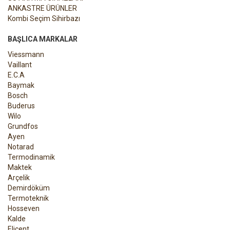
ANKASTRE ÜRÜNLER
Kombi Seçim Sihirbazı
BAŞLICA MARKALAR
Viessmann
Vaillant
E.C.A
Baymak
Bosch
Buderus
Wilo
Grundfos
Ayen
Notarad
Termodinamik
Maktek
Arçelik
Demirdöküm
Termoteknik
Hosseven
Kalde
Elicent