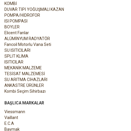
KOMBİ
DUVAR TİPİ YOĞUŞMALI KAZAN
POMPA/HİDROFOR
ISI POMPASI
BOYLER
Elicent Fanlar
ALÜMİNYUM RADYATÖR
Fancoil Motorlu Vana Seti
SU ISITICILARI
SPLİT KLİMA
ISITICILAR
MEKANİK MALZEME
TESİSAT MALZEMESİ
SU ARITMA CİHAZLARI
ANKASTRE ÜRÜNLER
Kombi Seçim Sihirbazı
BAŞLICA MARKALAR
Viessmann
Vaillant
E.C.A
Baymak