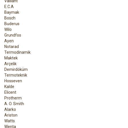
Vaillant
E.C.A
Baymak
Bosch
Buderus
Wilo
Grundfos
Ayen
Notarad
Termodinamik
Maktek
Arçelik
Demirdöküm
Termoteknik
Hosseven
Kalde
Elicent
Protherm
A. O. Smith
Alarko
Ariston
Watts
Wenta