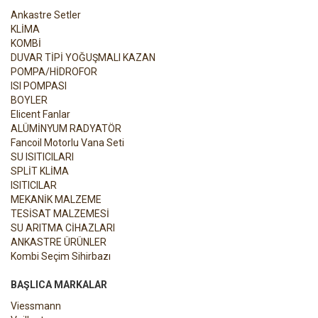
Ankastre Setler
KLİMA
KOMBİ
DUVAR TİPİ YOĞUŞMALI KAZAN
POMPA/HİDROFOR
ISI POMPASI
BOYLER
Elicent Fanlar
ALÜMİNYUM RADYATÖR
Fancoil Motorlu Vana Seti
SU ISITICILARI
SPLİT KLİMA
ISITICILAR
MEKANİK MALZEME
TESİSAT MALZEMESİ
SU ARITMA CİHAZLARI
ANKASTRE ÜRÜNLER
Kombi Seçim Sihirbazı
BAŞLICA MARKALAR
Viessmann