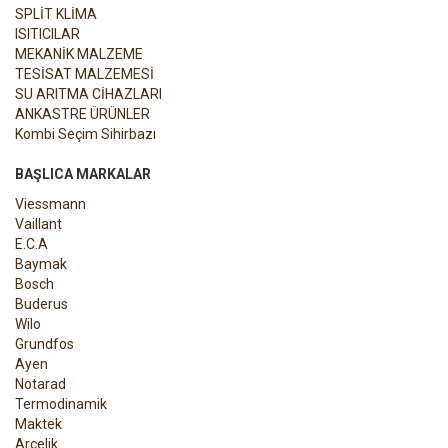
SPLİT KLİMA
ISITICILAR
MEKANİK MALZEME
TESİSAT MALZEMESİ
SU ARITMA CİHAZLARI
ANKASTRE ÜRÜNLER
Kombi Seçim Sihirbazı
BAŞLICA MARKALAR
Viessmann
Vaillant
E.C.A
Baymak
Bosch
Buderus
Wilo
Grundfos
Ayen
Notarad
Termodinamik
Maktek
Arçelik