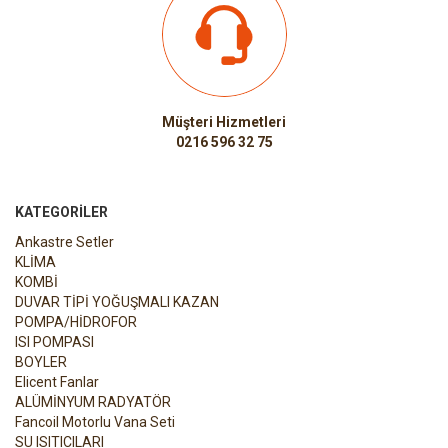
Müşteri Hizmetleri
0216 596 32 75
KATEGORILER
Ankastre Setler
KLİMA
KOMBİ
DUVAR TİPİ YOĞUŞMALI KAZAN
POMPA/HİDROFOR
ISI POMPASI
BOYLER
Elicent Fanlar
ALÜMİNYUM RADYATÖR
Fancoil Motorlu Vana Seti
SU ISITICILARI