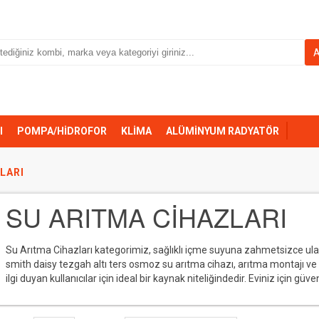
I
POMPA/HİDROFOR
KLİMA
ALÜMİNYUM RADYATÖR
LARI
SU ARITMA CİHAZLARI
Su Arıtma Cihazları kategorimiz, sağlıklı içme suyuna zahmetsizce ulaş
smith daisy tezgah altı ters osmoz su arıtma cihazı, arıtma montajı ve 
ilgi duyan kullanıcılar için ideal bir kaynak niteliğindedir. Eviniz için g