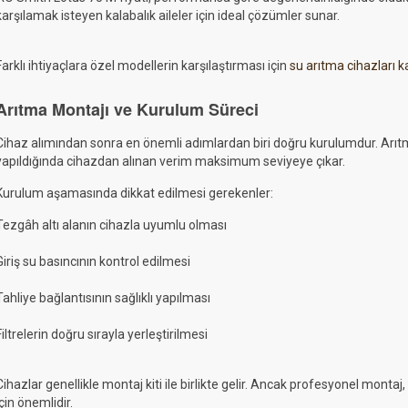
karşılamak isteyen kalabalık aileler için ideal çözümler sunar.
Farklı ihtiyaçlara özel modellerin karşılaştırması için
su arıtma cihazları 
Arıtma Montajı ve Kurulum Süreci
Cihaz alımından sonra en önemli adımlardan biri doğru kurulumdur. Arıt
yapıldığında cihazdan alınan verim maksimum seviyeye çıkar.
Kurulum aşamasında dikkat edilmesi gerekenler:
Tezgâh altı alanın cihazla uyumlu olması
Giriş su basıncının kontrol edilmesi
Tahliye bağlantısının sağlıklı yapılması
Filtrelerin doğru sırayla yerleştirilmesi
Cihazlar genellikle montaj kiti ile birlikte gelir. Ancak profesyonel montaj, 
için önemlidir.