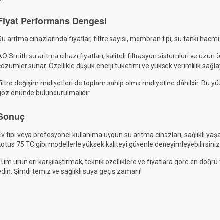
Fiyat Performans Dengesi
Su arıtma cihazlarında fiyatlar, filtre sayısı, membran tipi, su tankı hacmi 
AO Smith su aritma cihazı fiyatları, kaliteli filtrasyon sistemleri ve uzun
çözümler sunar. Özellikle düşük enerji tüketimi ve yüksek verimlilik sağla
Filtre değişim maliyetleri de toplam sahip olma maliyetine dâhildir. Bu yüz
göz önünde bulundurulmalıdır.
Sonuç
Ev tipi veya profesyonel kullanıma uygun su arıtma cihazları, sağlıklı yaş
Lotus 75 TC gibi modellerle yüksek kaliteyi güvenle deneyimleyebilirsiniz
Tüm ürünleri karşılaştırmak, teknik özelliklere ve fiyatlara göre en doğru
edin. Şimdi temiz ve sağlıklı suya geçiş zamanı!