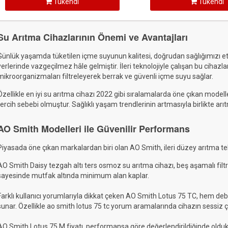
Tükendi
Tükendi
Su Arıtma Cihazlarının Önemi ve Avantajları
Günlük yaşamda tüketilen içme suyunun kalitesi, doğrudan sağlığımızı etki
yerlerinde vazgeçilmez hâle gelmiştir. İleri teknolojiyle çalışan bu cihazla
mikroorganizmaları filtreleyerek berrak ve güvenli içme suyu sağlar.
Özellikle en iyi su arıtma cihazı 2022 gibi sıralamalarda öne çıkan modeller,
tercih sebebi olmuştur. Sağlıklı yaşam trendlerinin artmasıyla birlikte arı
AO Smith Modelleri ile Güvenilir Performans
Piyasada öne çıkan markalardan biri olan AO Smith, ileri düzey arıtma tekn
AO Smith Daisy tezgah altı ters osmoz su arıtma cihazı, beş aşamalı filtr
sayesinde mutfak altında minimum alan kaplar.
Farklı kullanıcı yorumlarıyla dikkat çeken AO Smith Lotus 75 TC, hem de
sunar. Özellikle ao smith lotus 75 tc yorum aramalarında cihazın sessiz ça
AO Smith Lotus 75 M fiyatı, performansa göre değerlendirildiğinde oldukç