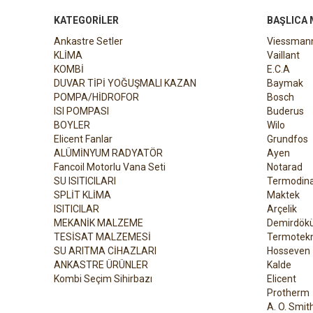
KATEGORILER
BAŞLICA
Ankastre Setler
Viessman
KLİMA
Vaillant
KOMBİ
E.C.A
DUVAR TİPİ YOĞUŞMALI KAZAN
Baymak
POMPA/HİDROFOR
Bosch
ISI POMPASI
Buderus
BOYLER
Wilo
Elicent Fanlar
Grundfos
ALÜMİNYUM RADYATÖR
Ayen
Fancoil Motorlu Vana Seti
Notarad
SU ISITICILARI
Termodin
SPLİT KLİMA
Maktek
ISITICILAR
Arçelik
MEKANİK MALZEME
Demirdök
TESİSAT MALZEMESİ
Termotekn
SU ARITMA CİHAZLARI
Hosseven
ANKASTRE ÜRÜNLER
Kalde
Kombi Seçim Sihirbazı
Elicent
Protherm
A. O. Smit