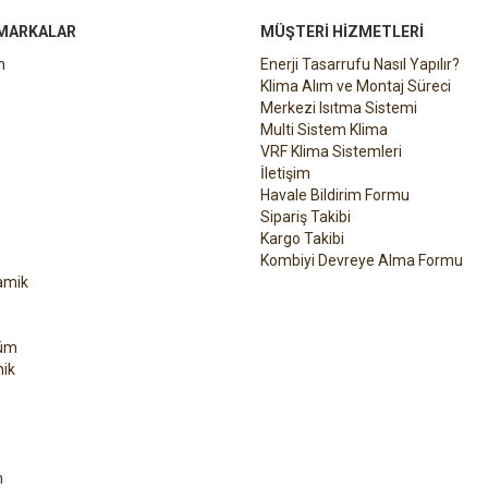
 MARKALAR
MÜŞTERI HIZMETLERI
n
Enerji Tasarrufu Nasıl Yapılır?
Klima Alım ve Montaj Süreci
Merkezi Isıtma Sistemi
Multi Sistem Klima
VRF Klima Sistemleri
İletişim
Havale Bildirim Formu
Sipariş Takibi
Kargo Takibi
Kombiyi Devreye Alma Formu
amik
üm
ik
h