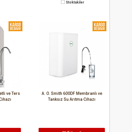
Stoktakiler
tli ve Ters
A. O. Smith 600DF Membranlı ve
Cihazı
Tanksız Su Arıtma Cihazı