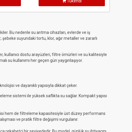
Tükendi
ler. Bu nedenle su arıtma cihazları, evlerde ve iş
r, şebeke suyundaki tortu, klor, ağır metaller ve zararlı
 kullanıcı dostu arayüzleri, filtre ömürleri ve su kalitesiyle
tmalı su kullanımı her geçen gün yaygınlaşıyor.
olojisi ve dayanıklı yapısıyla dikkat çeker.
eleme sistemi ile yüksek saflıkta su sağlar. Kompakt yapısı
bisi hem de filtreleme kapasitesiyle üst düzey performans
lışması ve pratik filtre değişimi vurgulanır.
a rekabetçi bir seviyededir. Bu model, günlük su ihtiyacını