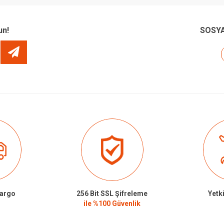
un!
SOSYA
Kargo
256 Bit SSL Şifreleme
Yetki
ile %100 Güvenlik