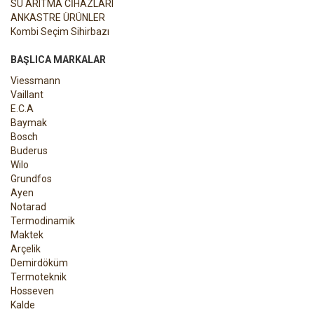
SU ARITMA CİHAZLARI
ANKASTRE ÜRÜNLER
Kombi Seçim Sihirbazı
BAŞLICA MARKALAR
Viessmann
Vaillant
E.C.A
Baymak
Bosch
Buderus
Wilo
Grundfos
Ayen
Notarad
Termodinamik
Maktek
Arçelik
Demirdöküm
Termoteknik
Hosseven
Kalde