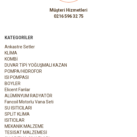
Müşteri Hizmetleri
0216 596 32 75
KATEGORILER
Ankastre Setler
KLİMA
KOMBİ
DUVAR TİPİ YOĞUŞMALI KAZAN
POMPA/HİDROFOR
ISI POMPASI
BOYLER
Elicent Fanlar
ALÜMİNYUM RADYATÖR
Fancoil Motorlu Vana Seti
SU ISITICILARI
SPLİT KLİMA
ISITICILAR
MEKANİK MALZEME
TESİSAT MALZEMESİ