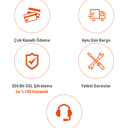
Çok Kanallı Ödeme
Aynı Gün Kargo
256 Bit SSL Şifreleme
Yetkili Servisler
ile %100 Güvenlik