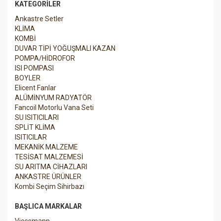
KATEGORILER
Ankastre Setler
KLİMA
KOMBİ
DUVAR TİPİ YOĞUŞMALI KAZAN
POMPA/HİDROFOR
ISI POMPASI
BOYLER
Elicent Fanlar
ALÜMİNYUM RADYATÖR
Fancoil Motorlu Vana Seti
SU ISITICILARI
SPLİT KLİMA
ISITICILAR
MEKANİK MALZEME
TESİSAT MALZEMESİ
SU ARITMA CİHAZLARI
ANKASTRE ÜRÜNLER
Kombi Seçim Sihirbazı
BAŞLICA MARKALAR
Viessmann