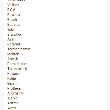
Vaillant
E.C.A
Baymak
Bosch
Buderus
Wilo
Grundfos
Ayen
Notarad
Termodinamik
Maktek
Arçelik
Demirdöküm
Termoteknik
Hosseven
Kalde
Elicent
Protherm
A. O. Smith
Alarko
Ariston
Watts