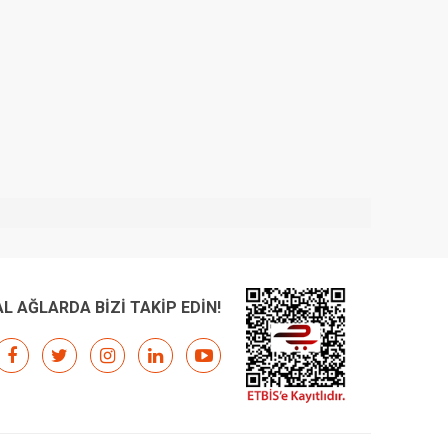
L AĞLARDA BİZİ TAKİP EDİN!