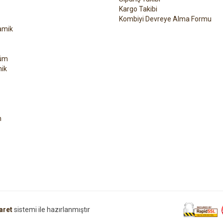
Kargo Takibi
Kombiyi Devreye Alma Formu
amik
üm
ik
h
aret
sistemi ile hazırlanmıştır