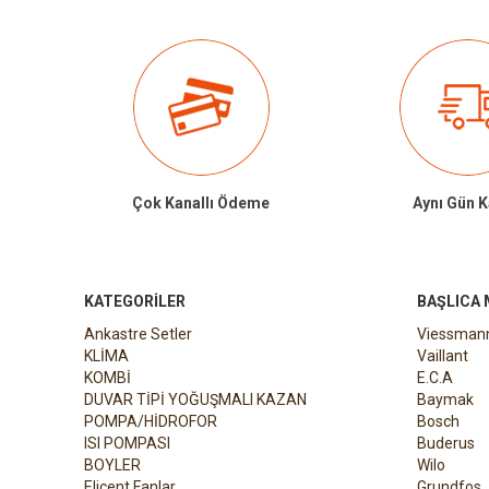
Çok Kanallı Ödeme
Aynı Gün 
KATEGORILER
BAŞLICA
Ankastre Setler
Viessman
KLİMA
Vaillant
KOMBİ
E.C.A
DUVAR TİPİ YOĞUŞMALI KAZAN
Baymak
POMPA/HİDROFOR
Bosch
ISI POMPASI
Buderus
BOYLER
Wilo
Elicent Fanlar
Grundfos