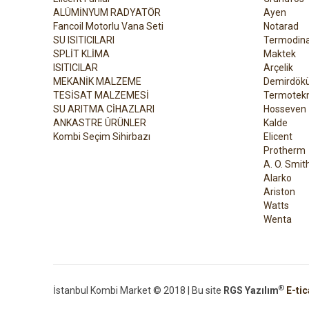
ALÜMİNYUM RADYATÖR
Ayen
Fancoil Motorlu Vana Seti
Notarad
SU ISITICILARI
Termodin
SPLİT KLİMA
Maktek
ISITICILAR
Arçelik
MEKANİK MALZEME
Demirdök
TESİSAT MALZEMESİ
Termotekn
SU ARITMA CİHAZLARI
Hosseven
ANKASTRE ÜRÜNLER
Kalde
Kombi Seçim Sihirbazı
Elicent
Protherm
A. O. Smit
Alarko
Ariston
Watts
Wenta
®
İstanbul Kombi Market © 2018 | Bu site
RGS Yazılım
E-tic