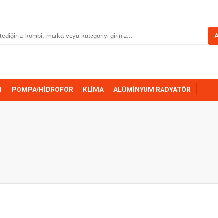
I
POMPA/HİDROFOR
KLİMA
ALÜMİNYUM RADYATÖR