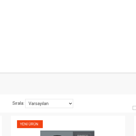
Sırala:
YENI ÜRÜN