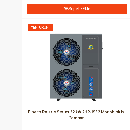
Sepete Ekle
YENI ÜRÜN
Fineco Polaris Series 32 kW 2HP-IS32 Monoblok Isı
Pompası