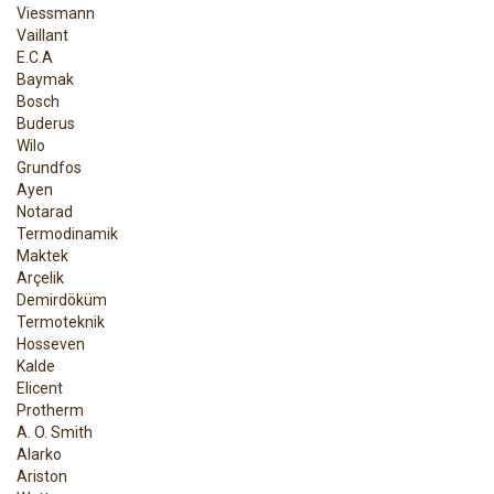
Viessmann
Vaillant
E.C.A
Baymak
Bosch
Buderus
Wilo
Grundfos
Ayen
Notarad
Termodinamik
Maktek
Arçelik
Demirdöküm
Termoteknik
Hosseven
Kalde
Elicent
Protherm
A. O. Smith
Alarko
Ariston