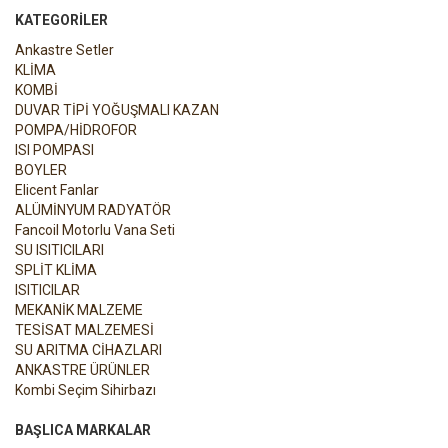
KATEGORILER
Ankastre Setler
KLİMA
KOMBİ
DUVAR TİPİ YOĞUŞMALI KAZAN
POMPA/HİDROFOR
ISI POMPASI
BOYLER
Elicent Fanlar
ALÜMİNYUM RADYATÖR
Fancoil Motorlu Vana Seti
SU ISITICILARI
SPLİT KLİMA
ISITICILAR
MEKANİK MALZEME
TESİSAT MALZEMESİ
SU ARITMA CİHAZLARI
ANKASTRE ÜRÜNLER
Kombi Seçim Sihirbazı
BAŞLICA MARKALAR