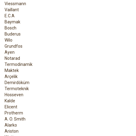
Viessmann
Vaillant
E.C.A
Baymak
Bosch
Buderus
Wilo
Grundfos
Ayen
Notarad
Termodinamik
Maktek
Arçelik
Demirdöküm
Termoteknik
Hosseven
Kalde
Elicent
Protherm
A. O. Smith
Alarko
Ariston