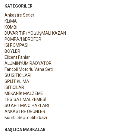
KATEGORILER
Ankastre Setler
KLİMA
KOMBİ
DUVAR TİPİ YOĞUŞMALI KAZAN
POMPA/HİDROFOR
ISI POMPASI
BOYLER
Elicent Fanlar
ALÜMİNYUM RADYATÖR
Fancoil Motorlu Vana Seti
SU ISITICILARI
SPLİT KLİMA
ISITICILAR
MEKANİK MALZEME
TESİSAT MALZEMESİ
SU ARITMA CİHAZLARI
ANKASTRE ÜRÜNLER
Kombi Seçim Sihirbazı
BAŞLICA MARKALAR