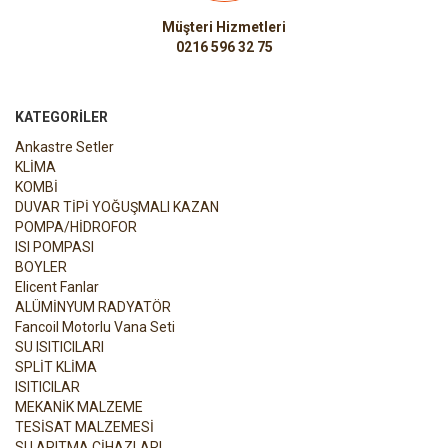
Müşteri Hizmetleri
0216 596 32 75
KATEGORILER
Ankastre Setler
KLİMA
KOMBİ
DUVAR TİPİ YOĞUŞMALI KAZAN
POMPA/HİDROFOR
ISI POMPASI
BOYLER
Elicent Fanlar
ALÜMİNYUM RADYATÖR
Fancoil Motorlu Vana Seti
SU ISITICILARI
SPLİT KLİMA
ISITICILAR
MEKANİK MALZEME
TESİSAT MALZEMESİ
SU ARITMA CİHAZLARI