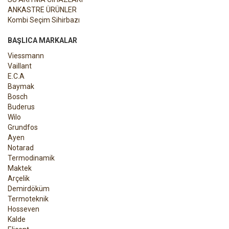
ANKASTRE ÜRÜNLER
Kombi Seçim Sihirbazı
BAŞLICA MARKALAR
Viessmann
Vaillant
E.C.A
Baymak
Bosch
Buderus
Wilo
Grundfos
Ayen
Notarad
Termodinamik
Maktek
Arçelik
Demirdöküm
Termoteknik
Hosseven
Kalde