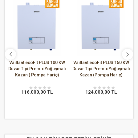
48
Vaillant ecoFit PLUS 100 KW
Vaillant ecoFit PLUS 150 KW
i
Duvar Tipi Premix Yoğuşmalı
Duvar Tipi Premix Yoğuşmalı
6
Kazan ( Pompa Hariç)
Kazan (Pompa Hariç)
116.000,00 TL
124.000,00 TL