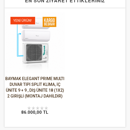
EN SON ZİYARET ETTİKLERİNİZ
YENI ÜRÜN!
BAYMAK ELEGANT PRIME MULTI
DUVAR TİPİ SPLİT KLİMA, İÇ
ÜNİTE 9 + 9 , DIŞ ÜNİTE 18 (1X2)
2 GİRİŞLİ (MONTAJ DAHİLDİR)
86.000,00 TL