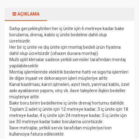
AÇIKLAMA
Satışı gerçekleştirilen her iç ünite için 6 metreye kadar bakır
borulama, drenaj, kablo iç ünite bedeline dahil olup
ücretsizdir.
Her bir iç ünite ve dış ünite için montaj bedeli ürün fiyatına
dahil olup ücretsizdir (cihazın duvara montajı).
Multi split klimalar sadece yetkili servisler tarafından montaj
yapılabilecektir.
Montaj işlemlerinde elektrik besleme hattı ve sigorta işlemleri
ile diğer inşaat ve dekorasyon işleri müşteriye aittir.
Kanal kazılması, karot işlmeleri, azot testi, yanmaz kablo, özel
askı ayaklarının yapımı, vinç vb. ilave taleplere ilişkin bedeller
müşteriye aittir.
Bakır boru birim bedellerine iç ünite drenaj hortumu dahildir.
Toplam 2 adet iç ünite için 12 metreye kadar; 3 iç ünite için 18
metreye kadar, 4 iç ünite için 24 metreye kadar; 5 iç ünite için
ise 30 metreye kadar bakır borulama ücretsizdir.
İlave metrajlar, yetkili servis tarafıdan müşteriye/son
kullanıcıya fatura edilecektir.