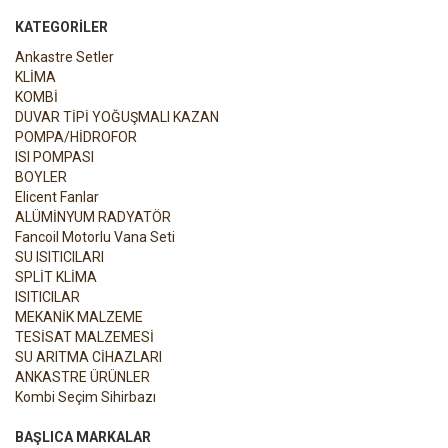
KATEGORILER
Ankastre Setler
KLİMA
KOMBİ
DUVAR TİPİ YOĞUŞMALI KAZAN
POMPA/HİDROFOR
ISI POMPASI
BOYLER
Elicent Fanlar
ALÜMİNYUM RADYATÖR
Fancoil Motorlu Vana Seti
SU ISITICILARI
SPLİT KLİMA
ISITICILAR
MEKANİK MALZEME
TESİSAT MALZEMESİ
SU ARITMA CİHAZLARI
ANKASTRE ÜRÜNLER
Kombi Seçim Sihirbazı
BAŞLICA MARKALAR