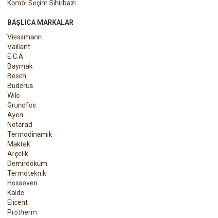
Kombi Seçim Sihirbazı
BAŞLICA MARKALAR
Viessmann
Vaillant
E.C.A
Baymak
Bosch
Buderus
Wilo
Grundfos
Ayen
Notarad
Termodinamik
Maktek
Arçelik
Demirdöküm
Termoteknik
Hosseven
Kalde
Elicent
Protherm