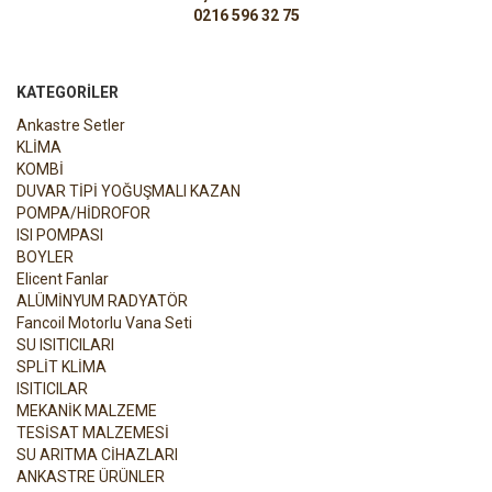
0216 596 32 75
KATEGORILER
Ankastre Setler
KLİMA
KOMBİ
DUVAR TİPİ YOĞUŞMALI KAZAN
POMPA/HİDROFOR
ISI POMPASI
BOYLER
Elicent Fanlar
ALÜMİNYUM RADYATÖR
Fancoil Motorlu Vana Seti
SU ISITICILARI
SPLİT KLİMA
ISITICILAR
MEKANİK MALZEME
TESİSAT MALZEMESİ
SU ARITMA CİHAZLARI
ANKASTRE ÜRÜNLER