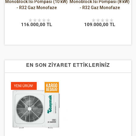
ok
Monoblock Isı Pompası (10 kW)
Monoblock Isı Pompası (8 kW)
- R32 Gaz Monofaze
- R32 Gaz Monofaze
116.000,00 TL
109.000,00 TL
EN SON ZİYARET ETTİKLERİNİZ
YENI ÜRÜN!