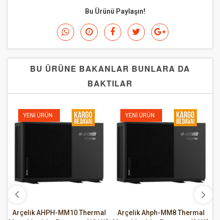
Bu Ürünü Paylaşın!
BU ÜRÜNE BAKANLAR BUNLARA DA
BAKTILAR
YENI ÜRÜN
YENI ÜRÜN
se
Arçelik AHPH-MM10 Thermal
Arçelik Ahph-MM8 Thermal