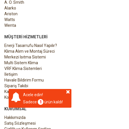
A. O. Smith
Alarko
Ariston
Watts
Wenta
MÜŞTERI HIZMETLERI
Enerji Tasarrufu Nasıl Yapılır?
Klima Alım ve Montaj Süreci
Merkezi Isıtma Sistemi
Multi Sistem Klima
VRF Klima Sistemleri
İletişim
Havale Bildirim Formu
Sipariş Takibi
Kargo Takibi
Acele edin!
Kombiyi Devreye Alma Formu
Sadece
1
ürün kaldı!
KURUMSAL
Hakkımızda
Satış Sözleşmesi
Gizlilik ve Kullanım Şartları