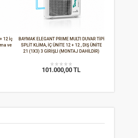
+ 12 İç
BAYMAK ELEGANT PRIME MULTI DUVAR TİPİ
ama ve
SPLİT KLİMA, İÇ ÜNİTE 12 + 12 , DIŞ ÜNİTE
21 (1X3) 3 GİRİŞLİ (MONTAJ DAHİLDİR)
101.000,00 TL