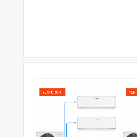
YENI ÜRÜN
YENI