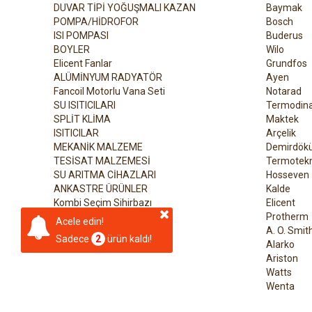
DUVAR TİPİ YOĞUŞMALI KAZAN
Baymak
POMPA/HİDROFOR
Bosch
ISI POMPASI
Buderus
BOYLER
Wilo
Elicent Fanlar
Grundfos
ALÜMİNYUM RADYATÖR
Ayen
Fancoil Motorlu Vana Seti
Notarad
SU ISITICILARI
Termodin
SPLİT KLİMA
Maktek
ISITICILAR
Arçelik
MEKANİK MALZEME
Demirdök
TESİSAT MALZEMESİ
Termotekn
SU ARITMA CİHAZLARI
Hosseven
ANKASTRE ÜRÜNLER
Kalde
Kombi Seçim Sihirbazı
Elicent
Protherm
Acele edin!
A. O. Smit
Sadece
2
ürün kaldı!
Alarko
Ariston
Watts
Wenta