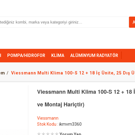
I
POMPA/HİDROFOR
KLİMA
ALÜMİNYUM RADYATÖR
tem
Viessmann Multi Klima 100-S 12 + 18 İç Ünite, 25 Dış Ü
Viessmann Multi Klima 100-S 12 + 18 İ
ve Montaj Hariçtir)
Viessmann
Stok Kodu :
ikmvm3360
Yorum Yap