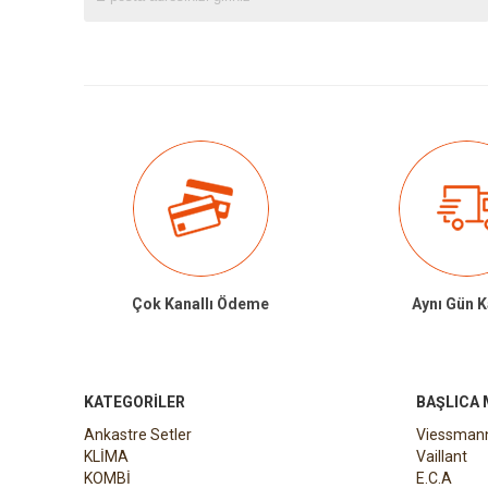
Çok Kanallı Ödeme
Aynı Gün 
KATEGORILER
BAŞLICA
Ankastre Setler
Viessman
KLİMA
Vaillant
KOMBİ
E.C.A