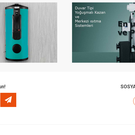
un!
SOSYA