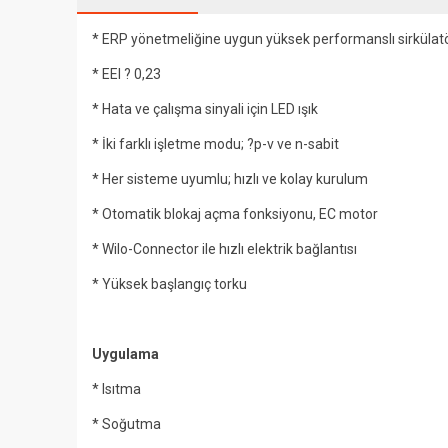
* ERP yönetmeliğine uygun yüksek performanslı sirkülat
* EEI ? 0,23
* Hata ve çalışma sinyali için LED ışık
* İki farklı işletme modu; ?p-v ve n-sabit
* Her sisteme uyumlu; hızlı ve kolay kurulum
* Otomatik blokaj açma fonksiyonu, EC motor
* Wilo-Connector ile hızlı elektrik bağlantısı
* Yüksek başlangıç torku
Uygulama
* Isıtma
* Soğutma