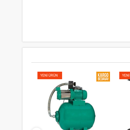
YENI ÜRÜN
YENI