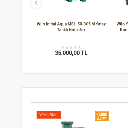
5-16 Frekans
Wilo Initial Aqua MSH 50-305 M Yatay
Wilo 
yon Pompası
Tanklı Hidrofor
Kon
0 TL
35.000,00 TL
YENI ÜRÜN!