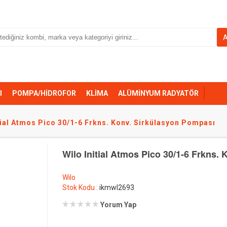
I
POMPA/HİDROFOR
KLİMA
ALÜMİNYUM RADYATÖR
tial Atmos Pico 30/1-6 Frkns. Konv. Sirkülasyon Pompası
Wilo Initial Atmos Pico 30/1-6 Frkns.
Wilo
Stok Kodu :
ikmwl2693
Yorum Yap