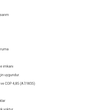
asarım
koruma
me imkanı
için uygundur.
) ve COP 4,85 (A7/W35)
klar
k yoktur.