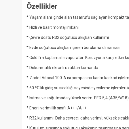
Özellikler
* Yaşam alanı içinde alan tasarrufu sağlayan kompakt t
* Hızlı ve basit montaj imkanı
* Çevre dostu R32 soğutucu akışkan kullanımı
* Evde soğutucu akışkan içeren borulama olmaması
* Gold fi n kaplamalı evaporatör: Korozyona karşı etkin 
* Dokunmatik ekranlı uzaktan kumanda
* 7 adet Vitocal 100-A ısı pompasına kadar kaskad işlet
* 60 ºC‘lik gidiş su sıcaklığı sayesinde yenileme işlemleri 
* Isıtma ve soğutmada yüksek verim: EER 5,4 (A35/W18
* Enerji verimlilik sınıfı: A+++/A++
* R32 kullanımı: Daha çevreci, daha verimli, yüksek sıcaklı
* Kurulum sırasında soğutucu akışkanın taşınmasına gere