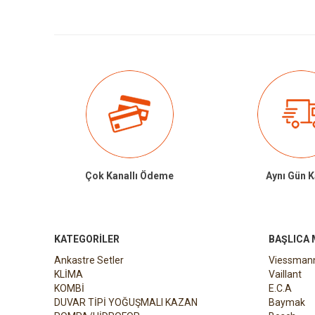
Çok Kanallı Ödeme
Aynı Gün 
KATEGORILER
BAŞLICA
Ankastre Setler
Viessman
KLİMA
Vaillant
KOMBİ
E.C.A
DUVAR TİPİ YOĞUŞMALI KAZAN
Baymak