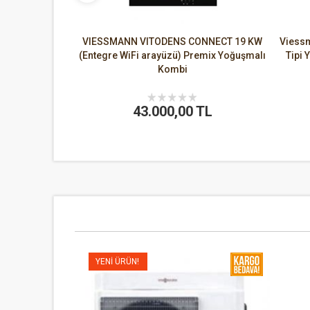
-V 300 Lt Tek
VIESSMANN VITODENS CONNECT 19 KW
Viessm
yler
(Entegre WiFi arayüzü) Premix Yoğuşmalı
Tipi 
Kombi
 TL
43.000,00 TL
YENI ÜRÜN!