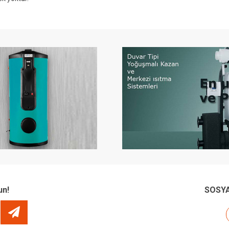
un!
SOSYA