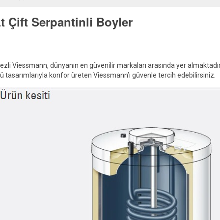
 Çift Serpantinli Boyler
zli Viessmann, dünyanın en güvenilir markaları arasında yer almaktadır
üllü tasarımlarıyla konfor üreten Viessmann’ı güvenle tercih edebilirsiniz.