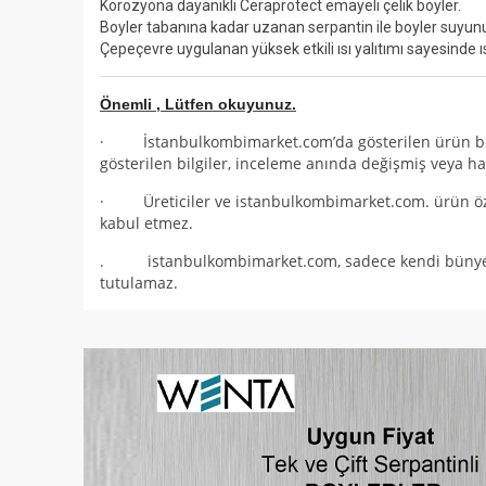
Korozyona dayanıklı Ceraprotect emayeli çelik boyler.
Boyler tabanına kadar uzanan serpantin ile boyler suyunun
Çepeçevre uygulanan yüksek etkili ısı yalıtımı sayesinde ı
Önemli , Lütfen okuyunuz.
· İstanbulkombimarket.com’da gösterilen ürün bilgile
gösterilen bilgiler, inceleme anında değişmiş veya hat
· Üreticiler ve istanbulkombimarket.com. ürün özell
kabul etmez.
. istanbulkombimarket.com, sadece kendi bünyesinde
tutulamaz.