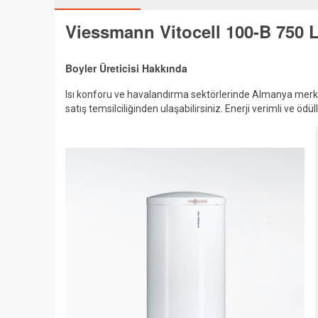
Viessmann Vitocell 100-B 750 Lt
Boyler Üreticisi Hakkında
Isı konforu ve havalandırma sektörlerinde Almanya merke
satış temsilciliğinden ulaşabilirsiniz. Enerji verimli ve öd