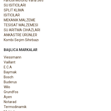
Fancoil Motorlu Vana Seti
SU ISITICILARI
SPLİT KLİMA
ISITICILAR
MEKANİK MALZEME
TESİSAT MALZEMESİ
SU ARITMA CİHAZLARI
ANKASTRE ÜRÜNLER
Kombi Seçim Sihirbazı
BAŞLICA MARKALAR
Viessmann
Vaillant
E.C.A
Baymak
Bosch
Buderus
Wilo
Grundfos
Ayen
Notarad
Termodinamik