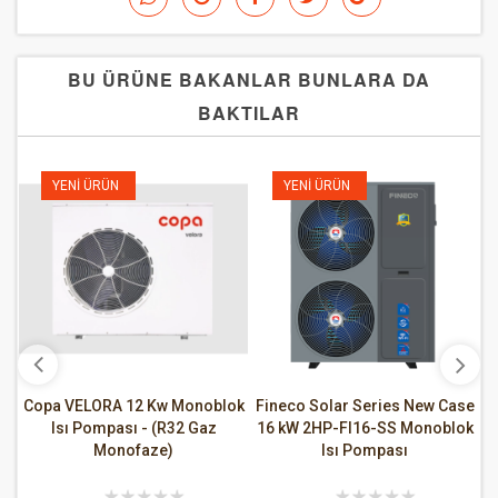
BU ÜRÜNE BAKANLAR BUNLARA DA
BAKTILAR
YENI ÜRÜN
YENI ÜRÜN
Copa VELORA 12 Kw Monoblok
Fineco Solar Series New Case
F
Isı Pompası - (R32 Gaz
16 kW 2HP-FI16-SS Monoblok
2
Monofaze)
Isı Pompası