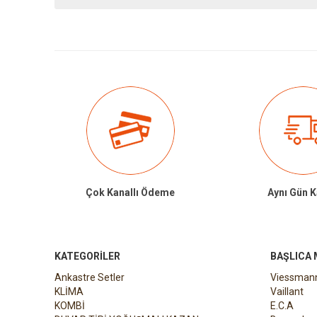
Çok Kanallı Ödeme
Aynı Gün 
KATEGORILER
BAŞLICA
Ankastre Setler
Viessman
KLİMA
Vaillant
KOMBİ
E.C.A