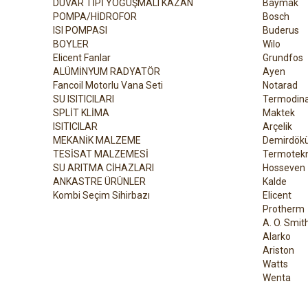
DUVAR TİPİ YOĞUŞMALI KAZAN
Baymak
POMPA/HİDROFOR
Bosch
ISI POMPASI
Buderus
BOYLER
Wilo
Elicent Fanlar
Grundfos
ALÜMİNYUM RADYATÖR
Ayen
Fancoil Motorlu Vana Seti
Notarad
SU ISITICILARI
Termodin
SPLİT KLİMA
Maktek
ISITICILAR
Arçelik
MEKANİK MALZEME
Demirdök
TESİSAT MALZEMESİ
Termotekn
SU ARITMA CİHAZLARI
Hosseven
ANKASTRE ÜRÜNLER
Kalde
Kombi Seçim Sihirbazı
Elicent
Protherm
A. O. Smit
Alarko
Ariston
Watts
Wenta