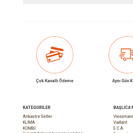
Çok Kanallı Ödeme
Aynı Gün 
KATEGORILER
BAŞLICA
Ankastre Setler
Viessman
KLİMA
Vaillant
KOMBİ
E.C.A