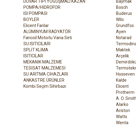
DUVAR TİPİ YOĞUŞMALI KAZAN
Baymak
POMPA/HİDROFOR
Bosch
ISI POMPASI
Buderus
BOYLER
Wilo
Elicent Fanlar
Grundfos
ALÜMİNYUM RADYATÖR
Ayen
Fancoil Motorlu Vana Seti
Notarad
SU ISITICILARI
Termodin
SPLİT KLİMA
Maktek
ISITICILAR
Arçelik
MEKANİK MALZEME
Demirdök
TESİSAT MALZEMESİ
Termotekn
SU ARITMA CİHAZLARI
Hosseven
ANKASTRE ÜRÜNLER
Kalde
Kombi Seçim Sihirbazı
Elicent
Protherm
A. O. Smit
Alarko
Ariston
Watts
Wenta