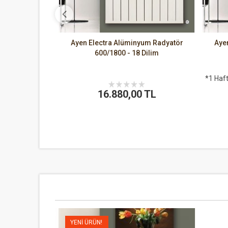
um Radyatör
Ayen Electra Alüminyum Radyatör
Aye
Dilim
600/1800 - 18 Dilim
dan sevk edilir.
*1 Haft
16.880,00 TL
 TL
YENI ÜRÜN!