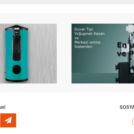
un!
SOSYA