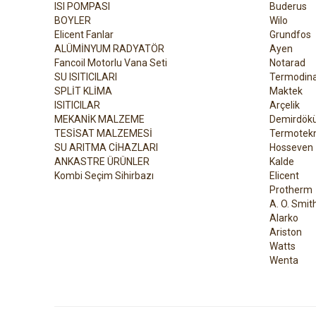
ISI POMPASI
Buderus
BOYLER
Wilo
Elicent Fanlar
Grundfos
ALÜMİNYUM RADYATÖR
Ayen
Fancoil Motorlu Vana Seti
Notarad
SU ISITICILARI
Termodin
SPLİT KLİMA
Maktek
ISITICILAR
Arçelik
MEKANİK MALZEME
Demirdök
TESİSAT MALZEMESİ
Termotekn
SU ARITMA CİHAZLARI
Hosseven
ANKASTRE ÜRÜNLER
Kalde
Kombi Seçim Sihirbazı
Elicent
Protherm
A. O. Smit
Alarko
Ariston
Watts
Wenta