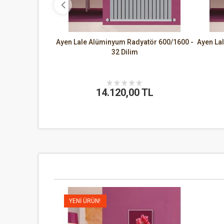
atör 600/1200 -
Ayen Lale Alüminyum Radyatör 600/1600 -
Ayen La
32 Dilim
 TL
14.120,00 TL
YENI ÜRÜN!