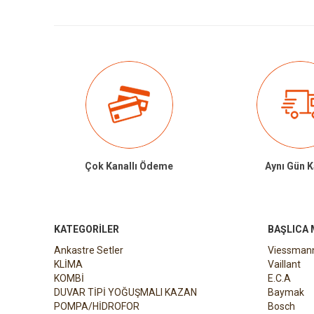
Çok Kanallı Ödeme
Aynı Gün 
KATEGORILER
BAŞLICA
Ankastre Setler
Viessman
KLİMA
Vaillant
KOMBİ
E.C.A
DUVAR TİPİ YOĞUŞMALI KAZAN
Baymak
POMPA/HİDROFOR
Bosch