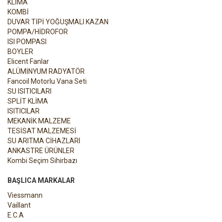
KLİMA
KOMBİ
DUVAR TİPİ YOĞUŞMALI KAZAN
POMPA/HİDROFOR
ISI POMPASI
BOYLER
Elicent Fanlar
ALÜMİNYUM RADYATÖR
Fancoil Motorlu Vana Seti
SU ISITICILARI
SPLİT KLİMA
ISITICILAR
MEKANİK MALZEME
TESİSAT MALZEMESİ
SU ARITMA CİHAZLARI
ANKASTRE ÜRÜNLER
Kombi Seçim Sihirbazı
BAŞLICA MARKALAR
Viessmann
Vaillant
E.C.A