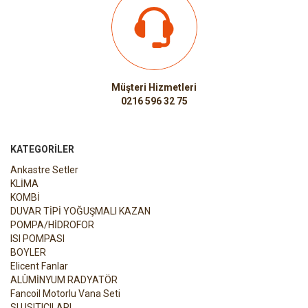
Müşteri Hizmetleri
0216 596 32 75
KATEGORILER
Ankastre Setler
KLİMA
KOMBİ
DUVAR TİPİ YOĞUŞMALI KAZAN
POMPA/HİDROFOR
ISI POMPASI
BOYLER
Elicent Fanlar
ALÜMİNYUM RADYATÖR
Fancoil Motorlu Vana Seti
SU ISITICILARI