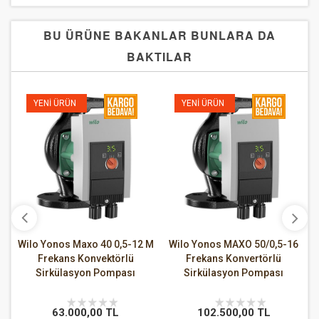
BU ÜRÜNE BAKANLAR BUNLARA DA
BAKTILAR
YENI ÜRÜN
YENI ÜRÜN
-6
Wilo Yonos Maxo 40 0,5-12 M
Wilo Yonos MAXO 50/0,5-16
W
Frekans Konvektörlü
Frekans Konvertörlü
Sirkülasyon Pompası
Sirkülasyon Pompası
63.000,00 TL
102.500,00 TL