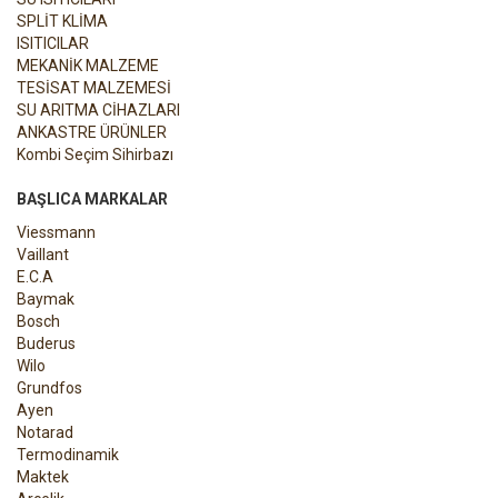
SPLİT KLİMA
ISITICILAR
MEKANİK MALZEME
TESİSAT MALZEMESİ
SU ARITMA CİHAZLARI
ANKASTRE ÜRÜNLER
Kombi Seçim Sihirbazı
BAŞLICA MARKALAR
Viessmann
Vaillant
E.C.A
Baymak
Bosch
Buderus
Wilo
Grundfos
Ayen
Notarad
Termodinamik
Maktek