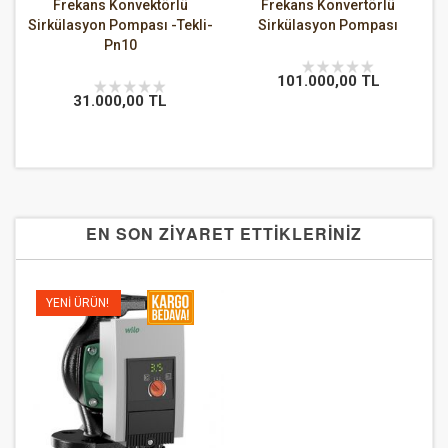
ns Konvektörlü
Frekans Konvertörlü
Frekans Ko
on Pompası -Tekli-
Sirkülasyon Pompası
Sirkülasyo
Pn10
101.000,00 TL
42.000
.000,00 TL
EN SON ZİYARET ETTİKLERİNİZ
YENI ÜRÜN!