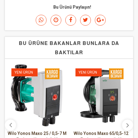
Bu Ürünü Paylaşın!
BU ÜRÜNE BAKANLAR BUNLARA DA
BAKTILAR
ÜN
YENI ÜRÜN
YENI ÜRÜN
 Maxo 25 / 0,5-7 M
Wilo Yonos Maxo 65/0,5-12
Wilo Yonos Max