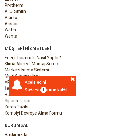
Protherm
A. O. Smith
Alarko
Ariston
Watts
Wenta
MÜŞTERI HIZMETLERI
Enerji Tasarrufu Nasıl Yapılır?
Klima Alım ve Montaj Süreci
Merkezi Isıtma Sistemi
Multi Sistem Klima
VRF Klima Sistemleri
Acele edin!
İletişim
Sadece
1
ürün kaldı!
Havale Bildirim Formu
Sipariş Takibi
Kargo Takibi
Kombiyi Devreye Alma Formu
KURUMSAL
Hakkımızda