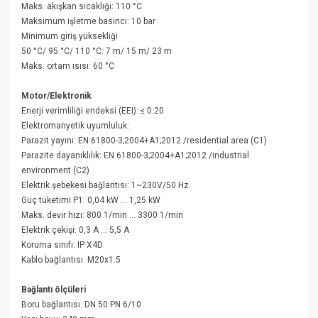
Maks. akışkan sıcaklığı : 110 °C
Maksimum işletme basıncı : 10 bar
Minimum giriş yüksekliği
50 °C/ 95 °C/ 110 °C : 7 m/ 15 m/ 23 m
Maks. ortam ısısı : 60 °C
Motor/Elektronik
Enerji verimliliği endeksi (EEI) : ≤ 0.20
Elektromanyetik uyumluluk :
Parazit yayını : EN 61800-3;2004+A1;2012 /residential area (C1)
Parazite dayanıklılık : EN 61800-3;2004+A1;2012 /industrial
environment (C2)
Elektrik şebekesi bağlantısı : 1~230V/50 Hz
Güç tüketimi P1 : 0,04 kW ... 1,25 kW
Maks. devir hızı : 800 1/min ... 3300 1/min
Elektrik çekişi : 0,3 A ... 5,5 A
Koruma sınıfı : IP X4D
Kablo bağlantısı : M20x1.5
Bağlantı ölçüleri
Boru bağlantısı : DN 50 PN 6/10