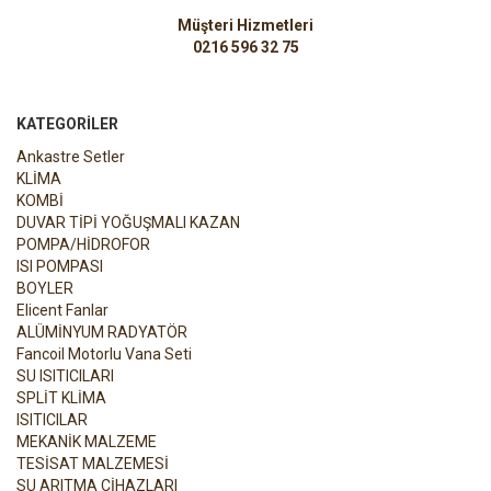
Müşteri Hizmetleri
0216 596 32 75
KATEGORILER
Ankastre Setler
KLİMA
KOMBİ
DUVAR TİPİ YOĞUŞMALI KAZAN
POMPA/HİDROFOR
ISI POMPASI
BOYLER
Elicent Fanlar
ALÜMİNYUM RADYATÖR
Fancoil Motorlu Vana Seti
SU ISITICILARI
SPLİT KLİMA
ISITICILAR
MEKANİK MALZEME
TESİSAT MALZEMESİ
SU ARITMA CİHAZLARI