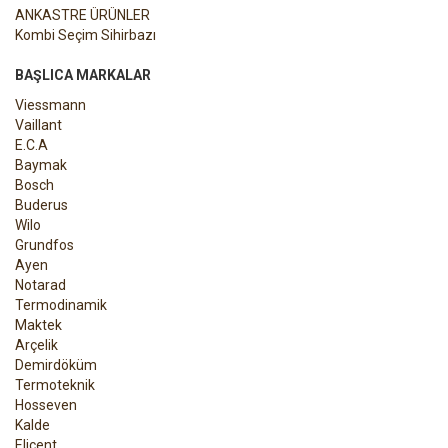
ANKASTRE ÜRÜNLER
Kombi Seçim Sihirbazı
BAŞLICA MARKALAR
Viessmann
Vaillant
E.C.A
Baymak
Bosch
Buderus
Wilo
Grundfos
Ayen
Notarad
Termodinamik
Maktek
Arçelik
Demirdöküm
Termoteknik
Hosseven
Kalde
Elicent