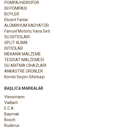
POMPA/HİDROFOR
ISI POMPASI
BOYLER
Elicent Fanlar
ALÜMİNYUM RADYATÖR
Fancoil Motorlu Vana Seti
SU ISITICILARI
SPLİT KLİMA
ISITICILAR
MEKANİK MALZEME
TESİSAT MALZEMESİ
SU ARITMA CİHAZLARI
ANKASTRE ÜRÜNLER
Kombi Seçim Sihirbazı
BAŞLICA MARKALAR
Viessmann
Vaillant
E.C.A
Baymak
Bosch
Buderus