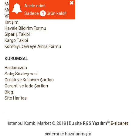
Merkezi Isıtma Sistemi
Acele edin!
Multi Sistem Klima
Sadece
1
ürün kaldı!
VRF Klima Sistemleri
İletişim
Havale Bildirim Formu
Sipariş Takibi
Kargo Takibi
Kombiyi Devreye Alma Formu
KURUMSAL
Hakkımızda
Satış Sözleşmesi
Gizlilik ve Kullanım Şartları
Garanti ve İade Şartları
Blog
Site Haritası
®
İstanbul Kombi Market © 2018 | Bu site
RGS Yazılım
E-ticaret
sistemi ile hazırlanmıştır