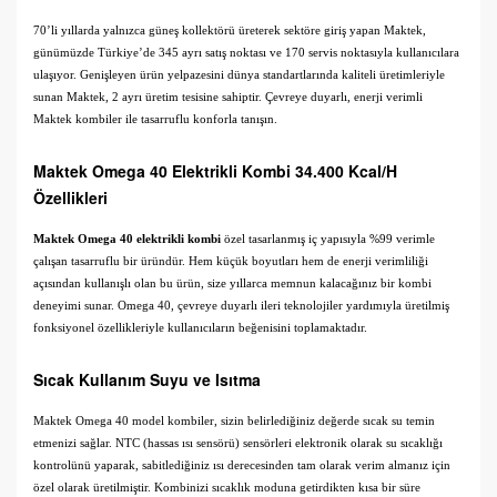
70’li yıllarda yalnızca güneş kollektörü üreterek sektöre giriş yapan Maktek,
günümüzde Türkiye’de 345 ayrı satış noktası ve 170 servis noktasıyla kullanıcılara
ulaşıyor. Genişleyen ürün yelpazesini dünya standartlarında kaliteli üretimleriyle
sunan Maktek, 2 ayrı üretim tesisine sahiptir. Çevreye duyarlı, enerji verimli
Maktek kombiler ile tasarruflu konforla tanışın.
Maktek Omega 40 Elektrikli Kombi 34.400 Kcal/H
Özellikleri
Maktek Omega 40 elektrikli kombi
özel tasarlanmış iç yapısıyla %99 verimle
çalışan tasarruflu bir üründür. Hem küçük boyutları hem de enerji verimliliği
açısından kullanışlı olan bu ürün, size yıllarca memnun kalacağınız bir kombi
deneyimi sunar. Omega 40, çevreye duyarlı ileri teknolojiler yardımıyla üretilmiş
fonksiyonel özellikleriyle kullanıcıların beğenisini toplamaktadır.
Sıcak Kullanım Suyu ve Isıtma
Maktek Omega 40 model kombiler, sizin belirlediğiniz değerde sıcak su temin
etmenizi sağlar. NTC (hassas ısı sensörü) sensörleri elektronik olarak su sıcaklığı
kontrolünü yaparak, sabitlediğiniz ısı derecesinden tam olarak verim almanız için
özel olarak üretilmiştir. Kombinizi sıcaklık moduna getirdikten kısa bir süre