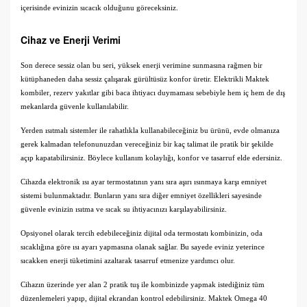
içerisinde evinizin sıcacık olduğunu göreceksiniz.
Cihaz ve Enerji Verimi
Son derece sessiz olan bu seri, yüksek enerji verimine sunmasına rağmen bir
kütüphaneden daha sessiz çalışarak gürültüsüz konfor üretir. Elektrikli Maktek
kombiler, rezerv yakıtlar gibi baca ihtiyacı duymaması sebebiyle hem iç hem de dış
mekanlarda güvenle kullanılabilir.
Yerden ısıtmalı sistemler ile rahatlıkla kullanabileceğiniz bu ürünü, evde olmanıza
gerek kalmadan telefonunuzdan vereceğiniz bir kaç talimat ile pratik bir şekilde
açıp kapatabilirsiniz. Böylece kullanım kolaylığı, konfor ve tasarruf elde edersiniz.
Cihazda elektronik ısı ayar termostatının yanı sıra aşırı ısınmaya karşı emniyet
sistemi bulunmaktadır. Bunların yanı sıra diğer emniyet özellikleri sayesinde
güvenle evinizin ısıtma ve sıcak su ihtiyacınızı karşılayabilirsiniz.
Opsiyonel olarak tercih edebileceğiniz dijital oda termostatı kombinizin, oda
sıcaklığına göre ısı ayarı yapmasına olanak sağlar. Bu sayede eviniz yeterince
sıcakken enerji tüketimini azaltarak tasarruf etmenize yardımcı olur.
Cihazın üzerinde yer alan 2 pratik tuş ile kombinizde yapmak istediğiniz tüm
düzenlemeleri yapıp, dijital ekrandan kontrol edebilirsiniz. Maktek Omega 40