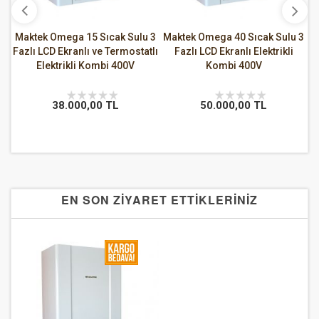
ıcak Sulu 3
Maktek Omega 40 Sıcak Sulu 3
Maktek Omega 50 Sa
 Termostatlı
Fazlı LCD Ekranlı Elektrikli
Isıtma 3 Fazlı LCD Ekr
bi 400V
Kombi 400V
Elektrikli Kombi 40
 TL
50.000,00 TL
72.000,00 TL
EN SON ZİYARET ETTİKLERİNİZ