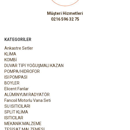
Müşteri Hizmetleri
0216 596 32 75
KATEGORILER
Ankastre Setler
KLİMA
KOMBİ
DUVAR TİPİ YOĞUŞMALI KAZAN
POMPA/HİDROFOR
ISI POMPASI
BOYLER
Elicent Fanlar
ALÜMİNYUM RADYATÖR
Fancoil Motorlu Vana Seti
SU ISITICILARI
SPLİT KLİMA
ISITICILAR
MEKANİK MALZEME
TESİSAT MALZEMESİ