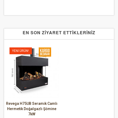
EN SON ZİYARET ETTİKLERİNİZ
YENI ÜRÜN!
Revega H75UB Seramik Camlı
Hermetik Doğalgazlı Şömine
7kW