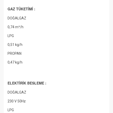
GAZ TÜKETİMİ :
DOĞALGAZ
0,74 m³/h
LPG
0,51 kg/h
PROPAN
0,47 kg/h
ELEKTİRİK BESLEME :
DOĞALGAZ
230 V 50Hz
LPG