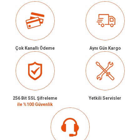
Çok Kanallı Ödeme
Aynı Gün Kargo
256 Bit SSL Şifreleme
Yetkili Servisler
ile %100 Güvenlik