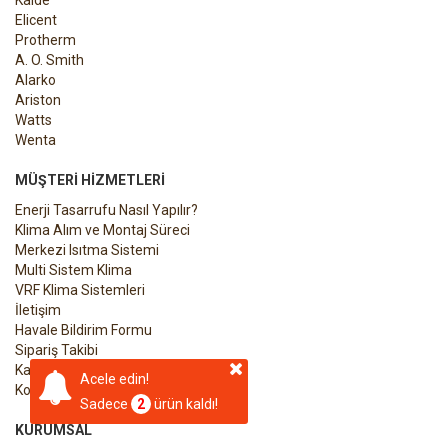
Elicent
Protherm
A. O. Smith
Alarko
Ariston
Watts
Wenta
MÜŞTERI HIZMETLERI
Enerji Tasarrufu Nasıl Yapılır?
Klima Alım ve Montaj Süreci
Merkezi Isıtma Sistemi
Multi Sistem Klima
VRF Klima Sistemleri
İletişim
Havale Bildirim Formu
Sipariş Takibi
Kargo Takibi
Acele edin!
Kombiyi Devreye Alma Formu
Sadece
2
ürün kaldı!
KURUMSAL