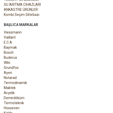
SU ARITMA CİHAZLARI
ANKASTRE ÜRÜNLER
Kombi Seçim Sihirbazı
BAŞLICA MARKALAR
Viessmann
Vaillant
E.C.A
Baymak
Bosch
Buderus
Wilo
Grundfos
Ayen
Notarad
Termodinamik
Maktek
Arçelik
Demirdöküm
Termoteknik
Hosseven
Kalde