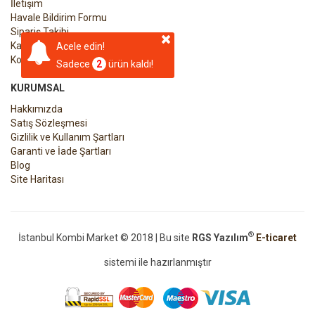
İletişim
Havale Bildirim Formu
Sipariş Takibi
Kargo Takibi
Acele edin!
Kombiyi Devreye Alma Formu
Sadece
2
ürün kaldı!
KURUMSAL
Hakkımızda
Satış Sözleşmesi
Gizlilik ve Kullanım Şartları
Garanti ve İade Şartları
Blog
Site Haritası
®
İstanbul Kombi Market © 2018 | Bu site
RGS Yazılım
E-ticaret
sistemi ile hazırlanmıştır