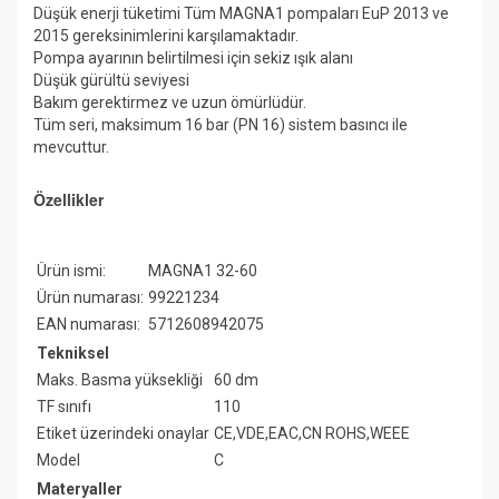
Düşük enerji tüketimi Tüm MAGNA1 pompaları EuP 2013 ve
2015 gereksinimlerini karşılamaktadır.
Pompa ayarının belirtilmesi için sekiz ışık alanı
Düşük gürültü seviyesi
Bakım gerektirmez ve uzun ömürlüdür.
Tüm seri, maksimum 16 bar (PN 16) sistem basıncı ile
mevcuttur.
Özellikler
Ürün ismi:
MAGNA1 32-60
Ürün numarası:
99221234
EAN numarası:
5712608942075
Tekniksel
Maks. Basma yüksekliği
60 dm
TF sınıfı
110
Etiket üzerindeki onaylar
CE,VDE,EAC,CN ROHS,WEEE
Model
C
Materyaller