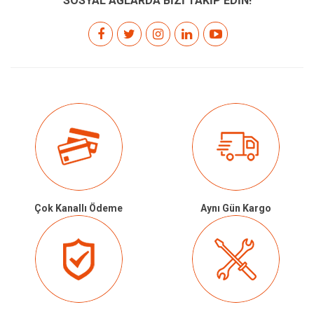
SOSYAL AĞLARDA BİZİ TAKİP EDİN!
Çok Kanallı Ödeme
Aynı Gün Kargo