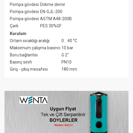
Pompa gövdesi
Dökme demir
Pompa gövdesi
EN-GJL-200
Pompa gövdesi
ASTM A48-200B
Çark
PES 30%GF
Kurulum
Ortam sıcaklığı aralığı
0 .. 40 °C
Maksimum çalışma basıncı
10 bar
Boru bağlantısı
G 2"
Basınç sınıfı
PN10
Giriş - çıkış mesafesi
180 mm