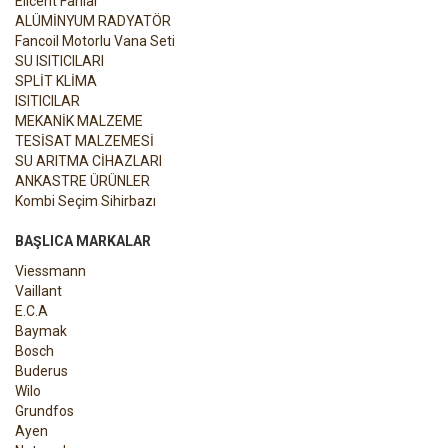
Elicent Fanlar
ALÜMİNYUM RADYATÖR
Fancoil Motorlu Vana Seti
SU ISITICILARI
SPLİT KLİMA
ISITICILAR
MEKANİK MALZEME
TESİSAT MALZEMESİ
SU ARITMA CİHAZLARI
ANKASTRE ÜRÜNLER
Kombi Seçim Sihirbazı
BAŞLICA MARKALAR
Viessmann
Vaillant
E.C.A
Baymak
Bosch
Buderus
Wilo
Grundfos
Ayen