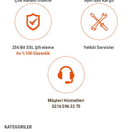
Çok Kanallı Ödeme
Aynı Gün Kargo
256 Bit SSL Şifreleme
Yetkili Servisler
ile %100 Güvenlik
Müşteri Hizmetleri
0216 596 32 75
KATEGORILER