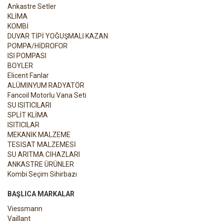
Ankastre Setler
KLİMA
KOMBİ
DUVAR TİPİ YOĞUŞMALI KAZAN
POMPA/HİDROFOR
ISI POMPASI
BOYLER
Elicent Fanlar
ALÜMİNYUM RADYATÖR
Fancoil Motorlu Vana Seti
SU ISITICILARI
SPLİT KLİMA
ISITICILAR
MEKANİK MALZEME
TESİSAT MALZEMESİ
SU ARITMA CİHAZLARI
ANKASTRE ÜRÜNLER
Kombi Seçim Sihirbazı
BAŞLICA MARKALAR
Viessmann
Vaillant