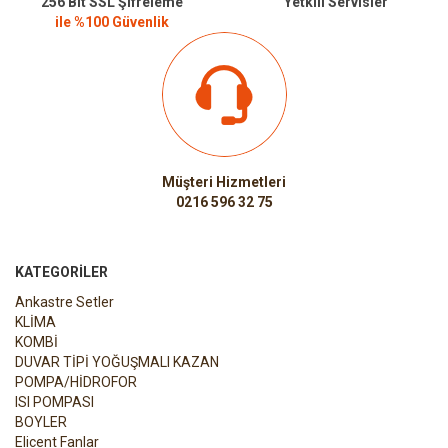
256 Bit SSL Şifreleme
Yetkili Servisler
ile %100 Güvenlik
Müşteri Hizmetleri
0216 596 32 75
KATEGORILER
Ankastre Setler
KLİMA
KOMBİ
DUVAR TİPİ YOĞUŞMALI KAZAN
POMPA/HİDROFOR
ISI POMPASI
BOYLER
Elicent Fanlar