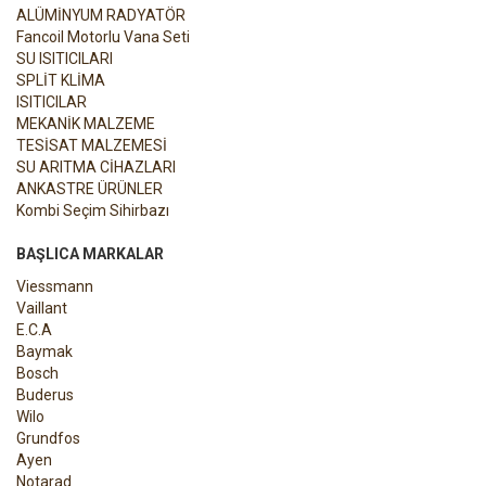
ALÜMİNYUM RADYATÖR
Fancoil Motorlu Vana Seti
SU ISITICILARI
SPLİT KLİMA
ISITICILAR
MEKANİK MALZEME
TESİSAT MALZEMESİ
SU ARITMA CİHAZLARI
ANKASTRE ÜRÜNLER
Kombi Seçim Sihirbazı
BAŞLICA MARKALAR
Viessmann
Vaillant
E.C.A
Baymak
Bosch
Buderus
Wilo
Grundfos
Ayen
Notarad